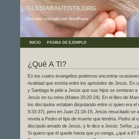
IGLESIABAUTISTA.ORG
Otro sitio realizado con WordPress
INICIO
PÁGINA DE EJEMPLO
¿Qué A Ti?
En los cuatro evangelios podemos encontrar ocasiones
rivalidad que existía entre los apóstoles de Jesús. En
y Santiago le pide a Jesús que sus hijos se sentaran a 
Jesús en su reino (Mateo 20:20-24). En el libro de Mar
los discípulos estaban disputando entre sí quien era el
9:33-37), pero en Juan 21:18-19, Jesús resucitado se a
revela a Pedro el tipo de muerte que tendría. Pedro al o
discípulo amado de Jesús, y le dice a Jesús: Señor, ¿y
Si quiero que él quede hasta que yo venga, ¿qué a ti? 