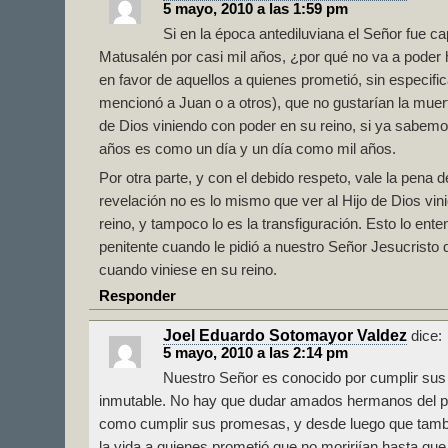
5 mayo, 2010 a las 1:59 pm
Si en la época antediluviana el Señor fue c
Matusalén por casi mil años, ¿por qué no va a poder 
en favor de aquellos a quienes prometió, sin especif
mencionó a Juan o a otros), que no gustarían la muert
de Dios viniendo con poder en su reino, si ya sabemo
años es como un día y un día como mil años.
Por otra parte, y con el debido respeto, vale la pena 
revelación no es lo mismo que ver al Hijo de Dios vi
reino, y tampoco lo es la transfiguración. Esto lo ente
penitente cuando le pidió a nuestro Señor Jesucristo 
cuando viniese en su reino.
Responder
Joel Eduardo Sotomayor Valdez
dice:
5 mayo, 2010 a las 2:14 pm
Nuestro Señor es conocido por cumplir su
inmutable. No hay que dudar amados hermanos del po
como cumplir sus promesas, y desde luego que tam
la vida a quienes prometió que no moririían hasta qu