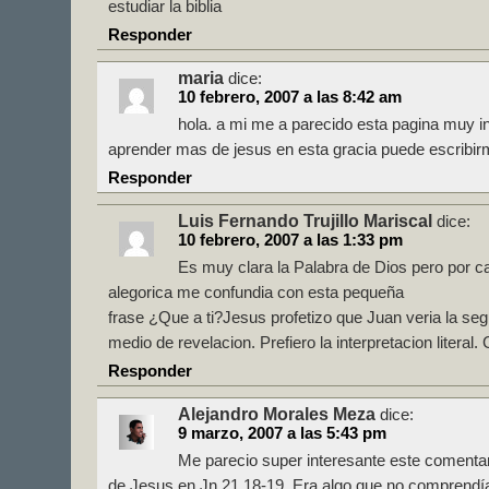
estudiar la biblia
Responder
maria
dice:
10 febrero, 2007 a las 8:42 am
hola. a mi me a parecido esta pagina muy i
aprender mas de jesus en esta gracia puede escribir
Responder
Luis Fernando Trujillo Mariscal
dice:
10 febrero, 2007 a las 1:33 pm
Es muy clara la Palabra de Dios pero por ca
alegorica me confundia con esta pequeña
frase ¿Que a ti?Jesus profetizo que Juan veria la se
medio de revelacion. Prefiero la interpretacion literal.
Responder
Alejandro Morales Meza
dice:
9 marzo, 2007 a las 5:43 pm
Me parecio super interesante este comentar
de Jesus en Jn 21.18-19. Era algo que no comprendía