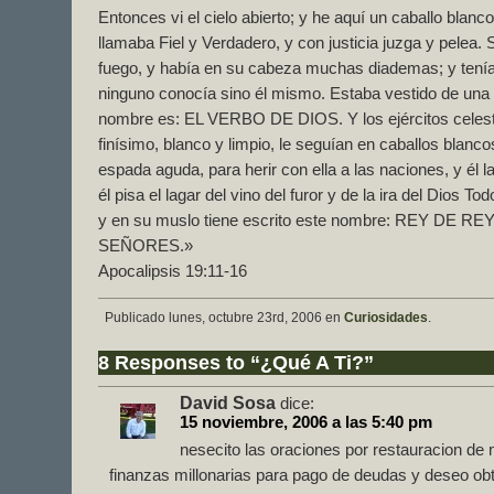
Entonces vi el cielo abierto; y he aquí un caballo blanc
llamaba Fiel y Verdadero, y con justicia juzga y pelea
fuego, y había en su cabeza muchas diademas; y tení
ninguno conocía sino él mismo. Estaba vestido de una 
nombre es: EL VERBO DE DIOS. Y los ejércitos celestia
finísimo, blanco y limpio, le seguían en caballos blanc
espada aguda, para herir con ella a las naciones, y él la
él pisa el lagar del vino del furor y de la ira del Dios 
y en su muslo tiene escrito este nombre: REY DE 
SEÑORES.»
Apocalipsis 19:11-16
Publicado lunes, octubre 23rd, 2006 en
Curiosidades
.
8 Responses to “¿Qué A Ti?”
David Sosa
dice:
15 noviembre, 2006 a las 5:40 pm
nesecito las oraciones por restauracion de m
finanzas millonarias para pago de deudas y deseo obt