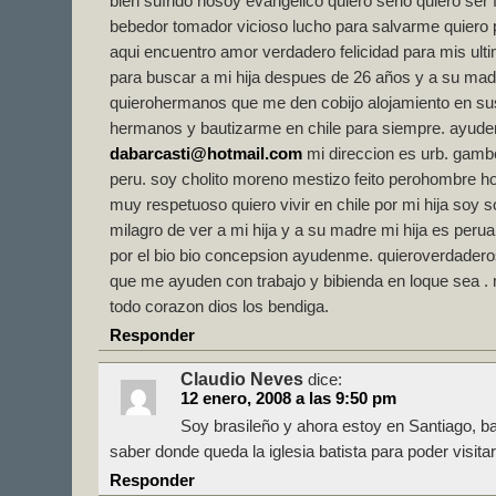
bien sufrido nosoy evangelico quiero serlo quiero ser f
bebedor tomador vicioso lucho para salvarme quiero p
aqui encuentro amor verdadero felicidad para mis ultim
para buscar a mi hija despues de 26 años y a su m
quierohermanos que me den cobijo alojamiento en s
hermanos y bautizarme en chile para siempre. ayud
dabarcasti@hotmail.com
mi direccion es urb. gambet
peru. soy cholito moreno mestizo feito perohombre h
muy respetuoso quiero vivir en chile por mi hija soy 
milagro de ver a mi hija y a su madre mi hija es peru
por el bio bio concepsion ayudenme. quieroverdader
que me ayuden con trabajo y bibienda en loque sea .
todo corazon dios los bendiga.
Responder
Claudio Neves
dice:
12 enero, 2008 a las 9:50 pm
Soy brasileño y ahora estoy en Santiago, ba
saber donde queda la iglesia batista para poder visitar
Responder