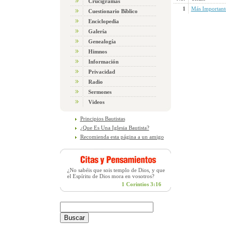
Crucigramas
1
Más Important
Cuestionario Bíblico
Enciclopedia
Galería
Genealogía
Himnos
Información
Privacidad
Radio
Sermones
Videos
Principios Bautistas
¿Que Es Una Iglesia Bautista?
Recomienda esta página a un amigo
¿No sabéis que sois templo de Dios, y que
el Espíritu de Dios mora en vosotros?
1 Corintios 3:16