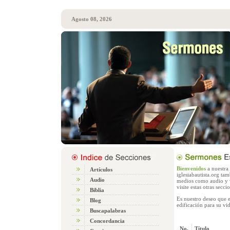
Agosto 08, 2026
Bienvenidos
a nuestra 
Artículos
iglesiabautista.org ta
Audio
medios como audio y 
visite estas otras secci
Biblia
Es nuestro deseo que e
Blog
edificación para su vid
Buscapalabras
Concordancia
No.
Título