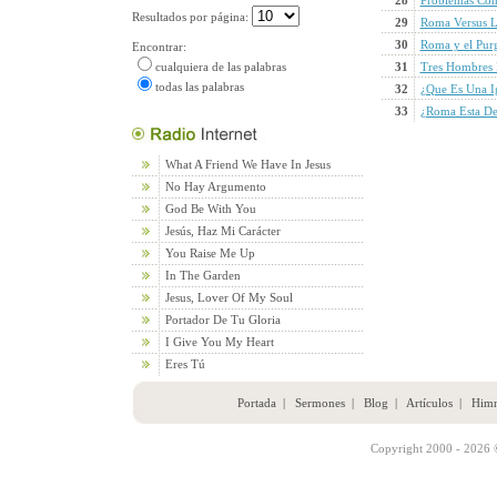
28
Problemas Con
Resultados por página:
29
Roma Versus L
30
Roma y el Purg
Encontrar:
cualquiera de las palabras
31
Tres Hombres
todas las palabras
32
¿Que Es Una Ig
33
¿Roma Esta De
What A Friend We Have In Jesus
No Hay Argumento
God Be With You
Jesús, Haz Mi Carácter
You Raise Me Up
In The Garden
Jesus, Lover Of My Soul
Portador De Tu Gloria
I Give You My Heart
Eres Tú
Portada
|
Sermones
|
Blog
|
Artículos
|
Him
Copyright 2000 - 2026 ©