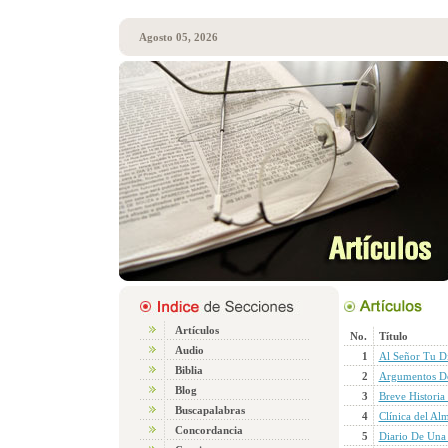
Agosto 05, 2026
Artículos
No.
Título
Audio
1
Al Señor Tu D
Biblia
2
Argumentos De
Blog
3
Breve Historia
Buscapalabras
4
Clínica del Al
Concordancia
5
Diario De Una 