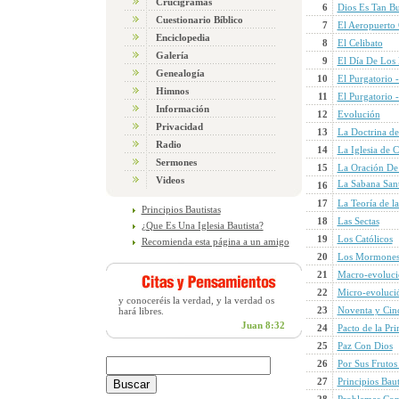
Crucigramas
6
Dios Es Tan B
Cuestionario Bíblico
7
El Aeropuerto
Enciclopedia
8
El Celibato
Galería
9
El Día De Los 
Genealogía
10
El Purgatorio 
Himnos
11
El Purgatorio 
Información
12
Evolución
Privacidad
13
La Doctrina de
Radio
14
La Iglesia de C
Sermones
15
La Oración De
Videos
La Sabana Sant
16
17
La Teoría de l
Principios Bautistas
18
Las Sectas
¿Que Es Una Iglesia Bautista?
19
Los Católicos
Recomienda esta página a un amigo
20
Los Mormone
21
Macro-evoluci
22
Micro-evoluci
y conoceréis la verdad, y la verdad os
23
Noventa y Cinc
hará libres.
Juan 8:32
24
Pacto de la Pr
25
Paz Con Dios
26
Por Sus Frutos
27
Principios Baut