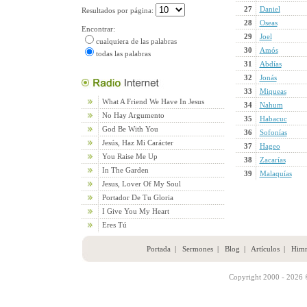
27
Daniel
Resultados por página:
28
Oseas
Encontrar:
29
Joel
cualquiera de las palabras
30
Amós
todas las palabras
31
Abdías
32
Jonás
33
Miqueas
What A Friend We Have In Jesus
34
Nahum
No Hay Argumento
35
Habacuc
God Be With You
36
Sofonías
Jesús, Haz Mi Carácter
37
Hageo
You Raise Me Up
38
Zacarías
In The Garden
39
Malaquías
Jesus, Lover Of My Soul
Portador De Tu Gloria
I Give You My Heart
Eres Tú
Portada
|
Sermones
|
Blog
|
Artículos
|
Him
Copyright 2000 - 2026 ©