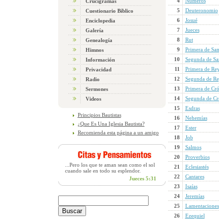
4
Números
Crucigramas
5
Deuteronomio
Cuestionario Bíblico
6
Josué
Enciclopedia
7
Jueces
Galería
8
Rut
Genealogía
9
Primera de Sa
Himnos
10
Segunda de S
Información
11
Primera de Re
Privacidad
12
Segunda de Re
Radio
13
Primera de Cró
Sermones
14
Segunda de Cr
Videos
15
Esdras
Principios Bautistas
16
Nehemías
¿Que Es Una Iglesia Bautista?
17
Ester
Recomienda esta página a un amigo
18
Job
19
Salmos
20
Proverbios
...Pero los que te aman sean como el sol
21
Eclesiastés
cuando sale en todo su esplendor.
22
Cantares
Jueces 5:31
23
Isaías
24
Jeremías
25
Lamentaciones
26
Ezequiel