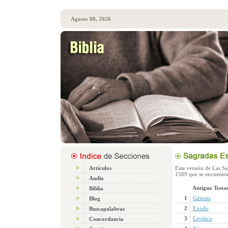
Agosto 08, 2026
Artículos
Esta versión de Las Sag
1569 que se encuentra
Audio
Antiguo Testa
Biblia
1
Génesis
Blog
2
Exodo
Buscapalabras
3
Levítico
Concordancia