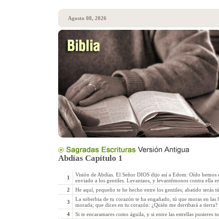
Agosto 08, 2026
Abdías Capítulo 1
Visión de Abdías. El Señor DIOS dijo así a Edom: Oído hemos 
1
enviado a los gentiles. Levantaos, y levantémonos contra ella en
2
He aquí, pequeño te he hecho entre los gentiles; abatido serás 
La soberbia de tu corazón te ha engañado, tú que moras en las h
3
morada; que dices en tu corazón: ¿Quién me derribará a tierra?
4
Si te encaramares como águila, y si entre las estrellas pusieres t