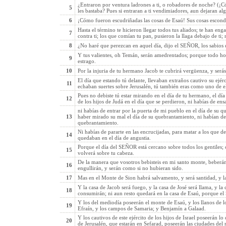
¿Entraron por ventura ladrones a ti, o robadores de noche? (¡C
5
les bastaba? Pues si entraran a ti vendimiadores, aun dejaran al
6
¡Cómo fueron escudriñadas las cosas de Esaú! Sus cosas escon
Hasta el término te hicieron llegar todos tus aliados; te han en
7
contra ti; los que comían tu pan, pusieron la llaga debajo de ti;
8
¿No haré que perezcan en aquel día, dijo el SEÑOR, los sabios
Y tus valientes, oh Temán, serán amedrentados; porque todo ho
9
estrago.
10
Por la injuria de tu hermano Jacob te cubrirá vergüenza, y serás
El día que estando tú delante, llevaban extraños cautivo su ejérc
11
echaban suertes sobre Jerusalén, tú también eras como uno de el
Pues no debiste tú estar mirando en el día de tu hermano, el día
12
de los hijos de Judá en el día que se perdieron, ni habías de ens
ni habías de entrar por la puerta de mi pueblo en el día de su 
13
haber mirado su mal el día de su quebrantamiento, ni habían de
quebrantamiento.
Ni habías de pararte en las encrucijadas, para matar a los que de
14
quedaban en el día de angustia.
Porque el día del SEÑOR está cercano sobre todos los gentiles; 
15
volverá sobre tu cabeza.
De la manera que vosotros bebisteis en mi santo monte, beberán,
16
engullirán, y serán como si no hubieran sido.
17
Mas en el Monte de Sion habrá salvamento, y será santidad, y la
Y la casa de Jacob será fuego, y la casa de José será llama, y la
18
consumirán; ni aun resto quedará en la casa de Esaú, porque e
Y los del mediodía poseerán el monte de Esaú, y los llanos de l
19
Efraín, y los campos de Samaria; y Benjamín a Galaad.
Y los cautivos de este ejército de los hijos de Israel poseerán lo
20
de Jerusalén, que estarán en Sefarad, poseerán las ciudades del