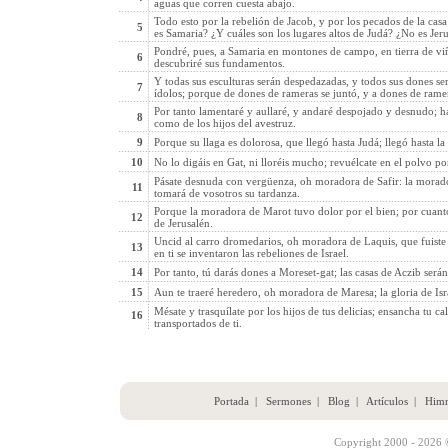
aguas que corren cuesta abajo.
Todo esto por la rebelión de Jacob, y por los pecados de la casa
5
es Samaria? ¿Y cuáles son los lugares altos de Judá? ¿No es Jer
Pondré, pues, a Samaria en montones de campo, en tierra de viña
6
descubriré sus fundamentos.
Y todas sus esculturas serán despedazadas, y todos sus dones s
7
ídolos; porque de dones de rameras se juntó, y a dones de rame
Por tanto lamentaré y aullaré, y andaré despojado y desnudo;
8
como de los hijos del avestruz.
9
Porque su llaga es dolorosa, que llegó hasta Judá; llegó hasta la
10
No lo digáis en Gat, ni lloréis mucho; revuélcate en el polvo por
Pásate desnuda con vergüenza, oh moradora de Safir: la morador
11
tomará de vosotros su tardanza.
Porque la moradora de Marot tuvo dolor por el bien; por cuant
12
de Jerusalén.
Uncid al carro dromedarios, oh moradora de Laquis, que fuiste 
13
en ti se inventaron las rebeliones de Israel.
14
Por tanto, tú darás dones a Moreset-gat; las casas de Aczib serán
15
Aun te traeré heredero, oh moradora de Maresa; la gloria de Is
Mésate y trasquílate por los hijos de tus delicias; ensancha tu 
16
transportados de ti.
Portada
|
Sermones
|
Blog
|
Artículos
|
Him
Copyright 2000 - 2026 ©