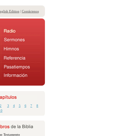
nglish Edition
|
Contáctenos
2
3
4
5
6
7
8
10
uo Testamento