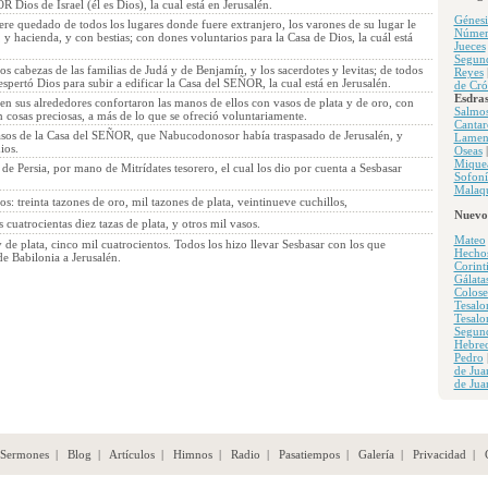
 Dios de Israel (él es Dios), la cual está en Jerusalén.
Génesi
re quedado de todos los lugares donde fuere extranjero, los varones de su lugar le
Númer
 y hacienda, y con bestias; con dones voluntarios para la Casa de Dios, la cuál está
Jueces
Segun
os cabezas de las familias de Judá y de Benjamín, y los sacerdotes y levitas; de todos
Reyes
espertó Dios para subir a edificar la Casa del SEÑOR, la cual está en Jerusalén.
de Cró
Esdra
en sus alrededores confortaron las manos de ellos con vasos de plata y de oro, con
Salmo
n cosas preciosas, a más de lo que se ofreció voluntariamente.
Cantar
vasos de la Casa del SEÑOR, que Nabucodonosor había traspasado de Jerusalén, y
Lamen
ios.
Oseas
Mique
 de Persia, por mano de Mitrídates tesorero, el cual los dio por cuenta a Sesbasar
Sofoní
Malaqu
los: treinta tazones de oro, mil tazones de plata, veintinueve cuchillos,
Nuevo
as cuatrocientas diez tazas de plata, y otros mil vasos.
Mateo
 de plata, cinco mil cuatrocientos. Todos los hizo llevar Sesbasar con los que
Hecho
de Babilonia a Jerusalén.
Corint
Gálata
Colose
Tesalo
Tesalo
Segun
Hebre
Pedro
de Jua
de Jua
Sermones
|
Blog
|
Artículos
|
Himnos
|
Radio
|
Pasatiempos
|
Galería
|
Privacidad
|