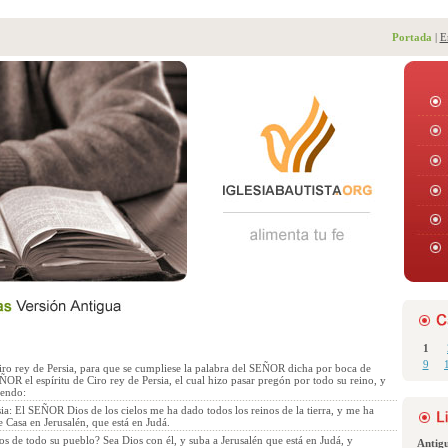
Portada
|
E
1
9
iro rey de Persia, para que se cumpliese la palabra del SEÑOR dicha por boca de
ÑOR el espíritu de Ciro rey de Persia, el cual hizo pasar pregón por todo su reino, y
iendo:
sia: El SEÑOR Dios de los cielos me ha dado todos los reinos de la tierra, y me ha
 Casa en Jerusalén, que está en Judá.
s de todo su pueblo? Sea Dios con él, y suba a Jerusalén que está en Judá, y
Antig