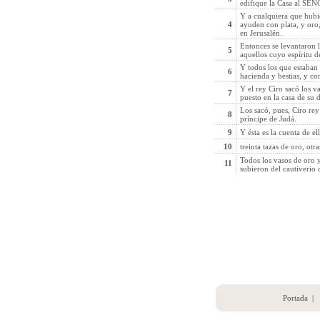
edifique la Casa al SEÑOR
Y a cualquiera que hubie
4
ayuden con plata, y oro,
en Jerusalén.
Entonces se levantaron l
5
aquellos cuyo espíritu d
Y todos los que estaban 
6
hacienda y bestias, y co
Y el rey Ciro sacó los 
7
puesto en la casa de su d
Los sacó, pues, Ciro rey
8
príncipe de Judá.
9
Y ésta es la cuenta de el
10
treinta tazas de oro, otr
Todos los vasos de oro y
11
subieron del cautiverio 
Portada
|