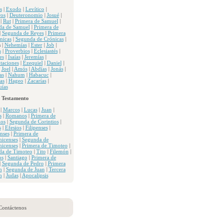
s
|
Exodo
|
Levítico
|
os
|
Deuteronomio
|
Josué
|
|
Rut
|
Primera de Samuel
|
da de Samuel
|
Primera de
|
Segunda de Reyes
|
Primera
nicas
|
Segunda de Crónicas
|
s
|
Nehemías
|
Ester
|
Job
|
s
|
Proverbios
|
Eclesiastés
|
es
|
Isaías
|
Jeremías
|
taciones
|
Ezequiel
|
Daniel
|
|
Joel
|
Amós
|
Abdías
|
Jonás
|
as
|
Nahum
|
Habacuc
|
as
|
Hageo
|
Zacarías
|
ías
 Testamento
|
Marcos
|
Lucas
|
Juan
|
s
|
Romanos
|
Primera de
ios
|
Segunda de Corintios
|
s
|
Efesios
|
Filipenses
|
nses
|
Primera de
nicenses
|
Segunda de
nicenses
|
Primera de Timoteo
|
da de Timoteo
|
Tito
|
Filemón
|
os
|
Santiago
|
Primera de
|
Segunda de Pedro
|
Primera
n
|
Segunda de Juan
|
Tercera
n
|
Judas
|
Apocalipsis
Contáctenos