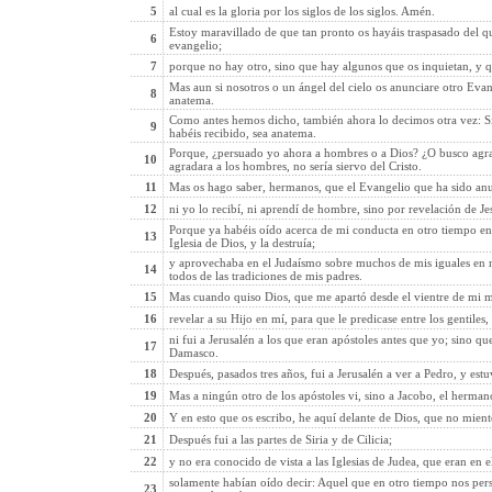
5
al cual es la gloria por los siglos de los siglos. Amén.
Estoy maravillado de que tan pronto os hayáis traspasado del que
6
evangelio;
7
porque no hay otro, sino que hay algunos que os inquietan, y qu
Mas aun si nosotros o un ángel del cielo os anunciare otro Eva
8
anatema.
Como antes hemos dicho, también ahora lo decimos otra vez: Si
9
habéis recibido, sea anatema.
Porque, ¿persuado yo ahora a hombres o a Dios? ¿O busco agrad
10
agradara a los hombres, no sería siervo del Cristo.
11
Mas os hago saber, hermanos, que el Evangelio que ha sido an
12
ni yo lo recibí, ni aprendí de hombre, sino por revelación de Jes
Porque ya habéis oído acerca de mi conducta en otro tiempo en
13
Iglesia de Dios, y la destruía;
y aprovechaba en el Judaísmo sobre muchos de mis iguales en 
14
todos de las tradiciones de mis padres.
15
Mas cuando quiso Dios, que me apartó desde el vientre de mi m
16
revelar a su Hijo en mí, para que le predicase entre los gentiles
ni fui a Jerusalén a los que eran apóstoles antes que yo; sino q
17
Damasco.
18
Después, pasados tres años, fui a Jerusalén a ver a Pedro, y estu
19
Mas a ningún otro de los apóstoles vi, sino a Jacobo, el herman
20
Y en esto que os escribo, he aquí delante de Dios, que no mient
21
Después fui a las partes de Siria y de Cilicia;
22
y no era conocido de vista a las Iglesias de Judea, que eran en el
solamente habían oído decir: Aquel que en otro tiempo nos pers
23