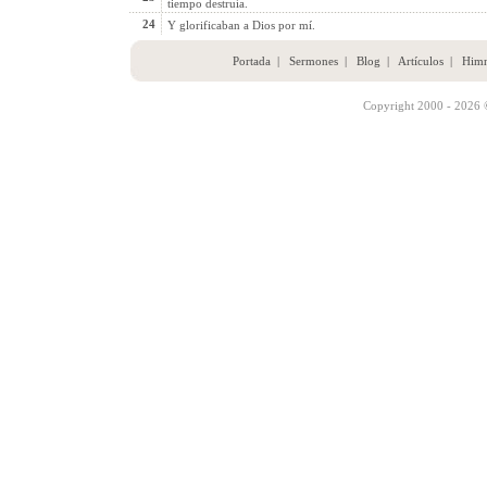
tiempo destruía.
24
Y glorificaban a Dios por mí.
Portada
|
Sermones
|
Blog
|
Artículos
|
Him
Copyright 2000 - 2026 ©