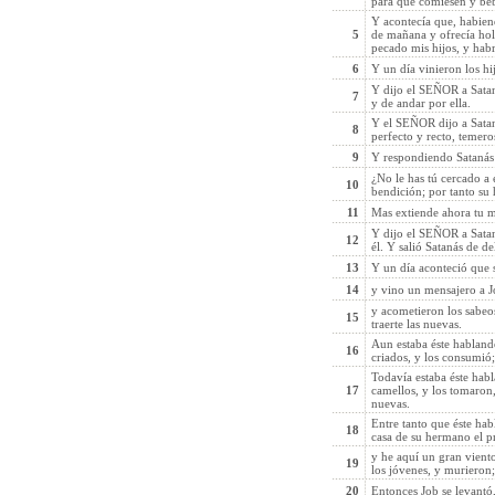
para que comiesen y beb
Y acontecía que, habiend
5
de mañana y ofrecía hol
pecado mis hijos, y habr
6
Y un día vinieron los hi
Y dijo el SEÑOR a Satan
7
y de andar por ella.
Y el SEÑOR dijo a Satan
8
perfecto y recto, temero
9
Y respondiendo Satanás
¿No le has tú cercado a 
10
bendición; por tanto su 
11
Mas extiende ahora tu ma
Y dijo el SEÑOR a Satan
12
él. Y salió Satanás de d
13
Y un día aconteció que 
14
y vino un mensajero a Jo
y acometieron los sabeos
15
traerte las nuevas.
Aun estaba éste hablando
16
criados, y los consumió;
Todavía estaba éste habl
17
camellos, y los tomaron, 
nuevas.
Entre tanto que éste hab
18
casa de su hermano el p
y he aquí un gran viento
19
los jóvenes, y murieron;
20
Entonces Job se levantó,