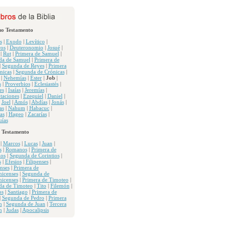
uo Testamento
s
|
Exodo
|
Levítico
|
os
|
Deuteronomio
|
Josué
|
|
Rut
|
Primera de Samuel
|
da de Samuel
|
Primera de
|
Segunda de Reyes
|
Primera
nicas
|
Segunda de Crónicas
|
|
Nehemías
|
Ester
|
Job
|
s
|
Proverbios
|
Eclesiastés
|
es
|
Isaías
|
Jeremías
|
taciones
|
Ezequiel
|
Daniel
|
|
Joel
|
Amós
|
Abdías
|
Jonás
|
as
|
Nahum
|
Habacuc
|
as
|
Hageo
|
Zacarías
|
ías
 Testamento
|
Marcos
|
Lucas
|
Juan
|
s
|
Romanos
|
Primera de
ios
|
Segunda de Corintios
|
s
|
Efesios
|
Filipenses
|
nses
|
Primera de
nicenses
|
Segunda de
nicenses
|
Primera de Timoteo
|
da de Timoteo
|
Tito
|
Filemón
|
os
|
Santiago
|
Primera de
|
Segunda de Pedro
|
Primera
n
|
Segunda de Juan
|
Tercera
n
|
Judas
|
Apocalipsis