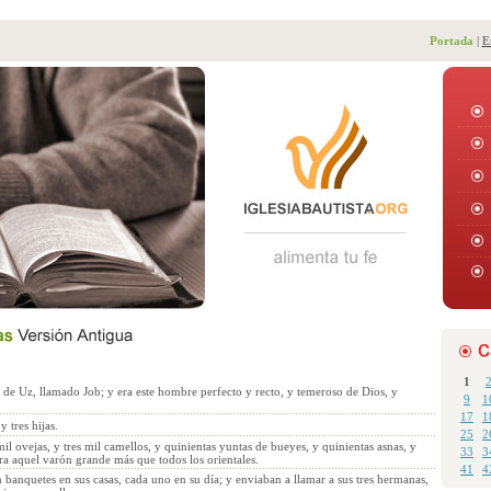
Portada
|
E
1
 de Uz, llamado Job; y era este hombre perfecto y recto, y temeroso de Dios, y
9
1
17
1
y tres hijas.
25
2
mil ovejas, y tres mil camellos, y quinientas yuntas de bueyes, y quinientas asnas, y
33
3
ra aquel varón grande más que todos los orientales.
41
4
n banquetes en sus casas, cada uno en su día; y enviaban a llamar a sus tres hermanas,