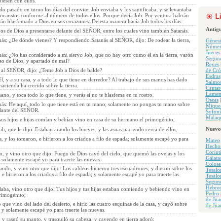
iesen con ellos.
o pasado en turno los días del convite, Job enviaba y los santificaba, y se levantaba
ocaustos conforme al número de todos ellos. Porque decía Job: Por ventura habrán
án blasfemado a Dios en sus corazones. De esta manera hacía Job todos los días.
Antig
jos de Dios a presentarse delante del SEÑOR, entre los cuales vino también Satanás.
ás: ¿De dónde vienes? Y respondiendo Satanás al SEÑOR, dijo: De rodear la tierra,
Génesi
Númer
Jueces
ás: ¿No has considerado a mi siervo Job, que no hay otro como él en la tierra, varón
Segun
so de Dios, y apartado de mal?
Reyes
 al SEÑOR, dijo: ¿Teme Job a Dios de balde?
de Cró
Esdras
él, y a su casa, y a todo lo que tiene en derredor? Al trabajo de sus manos has dado
Salmo
hacienda ha crecido sobre la tierra.
Cantar
Lamen
no, y toca todo lo que tiene, y verás si no te blasfema en tu rostro.
Oseas
ás: He aquí, todo lo que tiene está en tu mano; solamente no pongas tu mano sobre
Mique
elante del SEÑOR.
Sofoní
Malaqu
sus hijos e hijas comían y bebían vino en casa de su hermano el primogénito,
Nuevo
b, que le dijo: Estaban arando los bueyes, y las asnas paciendo cerca de ellos,
, y los tomaron, e hirieron a los criados a filo de espada; solamente escapé yo para
Mateo
Hecho
Corint
, y vino otro que dijo: Fuego de Dios cayó del cielo, que quemó las ovejas y los
Gálata
 solamente escapé yo para traerte las nuevas.
Colose
ando, y vino otro que dijo: Los caldeos hicieron tres escuadrones, y dieron sobre los
Tesalo
e hirieron a los criados a filo de espada; y solamente escapé yo para traerte las
Tesalo
Segun
Hebre
laba, vino otro que dijo: Tus hijos y tus hijas estaban comiendo y bebiendo vino en
Pedro
rimogénito;
de Jua
 que vino del lado del desierto, e hirió las cuatro esquinas de la casa, y cayó sobre
de Jua
 y solamente escapé yo para traerte las nuevas.
 y rasgó su manto, y trasquiló su cabeza, y cayendo en tierra adoró;