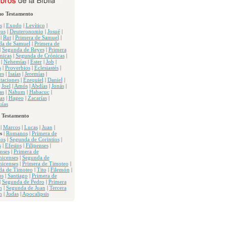
uo Testamento
s
|
Exodo
|
Levítico
|
os
|
Deuteronomio
|
Josué
|
|
Rut
|
Primera de Samuel
|
da de Samuel
|
Primera de
|
Segunda de Reyes
|
Primera
nicas
|
Segunda de Crónicas
|
|
Nehemías
|
Ester
|
Job
|
s
|
Proverbios
|
Eclesiastés
|
es
|
Isaías
|
Jeremías
|
taciones
|
Ezequiel
|
Daniel
|
|
Joel
|
Amós
|
Abdías
|
Jonás
|
as
|
Nahum
|
Habacuc
|
as
|
Hageo
|
Zacarías
|
ías
 Testamento
|
Marcos
|
Lucas
|
Juan
|
s
|
Romanos
|
Primera de
ios
|
Segunda de Corintios
|
s
|
Efesios
|
Filipenses
|
nses
|
Primera de
nicenses
|
Segunda de
nicenses
|
Primera de Timoteo
|
da de Timoteo
|
Tito
|
Filemón
|
os
|
Santiago
|
Primera de
|
Segunda de Pedro
|
Primera
n
|
Segunda de Juan
|
Tercera
n
|
Judas
|
Apocalipsis