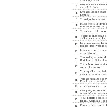
oísteis, dijo, de mí.
Porque Juan a la verdad 
5
después de éstos.
Entonces los que se habí
6
tiempo?
7
Y les dijo: No es vuestr
mas recibiréis la virtud 
8
toda Judea, y Samaria, y 
9
Y habiendo dicho estas c
Y estando ellos con los o
10
a ellos en vestidos blanc
los cuales también les d
11
tomado desde vosotros arr
Entonces se volvieron a 
12
de un sábado.
Y entrados, subieron al
13
Bartolomé y Mateo, Jaco
Todos éstos perseveraba
14
con sus hermanos.
Y en aquellos días, Ped
15
ciento veinte en número
Varones hermanos, convin
16
David, acerca de Judas, 
17
el cual era contado con n
Este, pues, adquirió un 
18
sus entrañas se derrama
Y fue notorio a todos l
19
lengua, Acéldama, que 
Porque está escrito en e
20