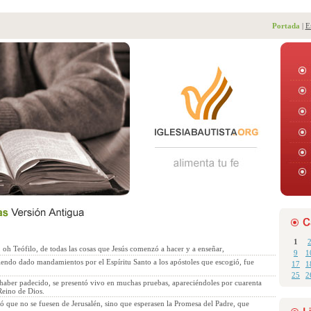
Portada
|
E
1
oh Teófilo, de todas las cosas que Jesús comenzó a hacer y a enseñar,
9
1
iendo dado mandamientos por el Espíritu Santo a los apóstoles que escogió, fue
17
1
25
2
e haber padecido, se presentó vivo en muchas pruebas, apareciéndoles por cuarenta
Reino de Dios.
ó que no se fuesen de Jerusalén, sino que esperasen la Promesa del Padre, que