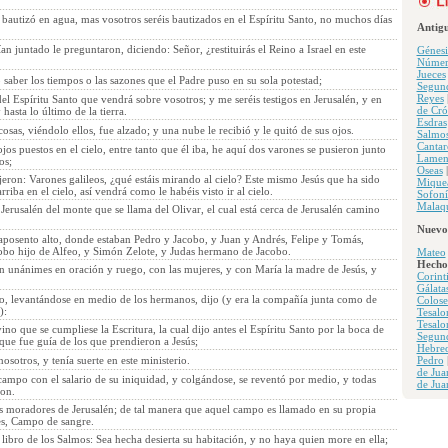
bautizó en agua, mas vosotros seréis bautizados en el Espíritu Santo, no muchos días
Antig
an juntado le preguntaron, diciendo: Señor, ¿restituirás el Reino a Israel en este
Génesi
Númer
Jueces
o saber los tiempos o las sazones que el Padre puso en su sola potestad;
Segun
Reyes
del Espíritu Santo que vendrá sobre vosotros; y me seréis testigos en Jerusalén, y en
de Cró
hasta lo último de la tierra.
Esdras
osas, viéndolo ellos, fue alzado; y una nube le recibió y le quitó de sus ojos.
Salmo
Cantar
jos puestos en el cielo, entre tanto que él iba, he aquí dos varones se pusieron junto
Lamen
os;
Oseas
ijeron: Varones galileos, ¿qué estáis mirando al cielo? Este mismo Jesús que ha sido
Mique
iba en el cielo, así vendrá como le habéis visto ir al cielo.
Sofoní
Malaqu
Jerusalén del monte que se llama del Olivar, el cual está cerca de Jerusalén camino
Nuevo
 aposento alto, donde estaban Pedro y Jacobo, y Juan y Andrés, Felipe y Tomás,
bo hijo de Alfeo, y Simón Zelote, y Judas hermano de Jacobo.
Mateo
Hecho
n unánimes en oración y ruego, con las mujeres, y con María la madre de Jesús, y
Corint
Gálata
ro, levantándose en medio de los hermanos, dijo (y era la compañía junta como de
Colose
):
Tesalo
Tesalo
o que se cumpliese la Escritura, la cual dijo antes el Espíritu Santo por la boca de
Segun
que fue guía de los que prendieron a Jesús;
Hebre
osotros, y tenía suerte en este ministerio.
Pedro
de Jua
campo con el salario de su iniquidad, y colgándose, se reventó por medio, y todas
de Jua
ron.
os moradores de Jerusalén; de tal manera que aquel campo es llamado en su propia
es, Campo de sangre.
l libro de los Salmos: Sea hecha desierta su habitación, y no haya quien more en ella;