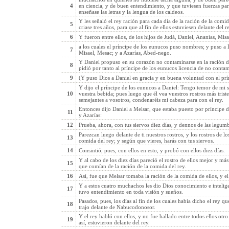
4
en ciencia, y de buen entendimiento, y que tuviesen fuerzas para 
enseñase las letras y la lengua de los caldeos.
Y les señaló el rey ración para cada día de la ración de la comid
5
criase tres años, para que al fin de ellos estuviesen delante del re
6
Y fueron entre ellos, de los hijos de Judá, Daniel, Ananías, Misa
a los cuales el príncipe de los eunucos puso nombres; y puso a D
7
Misael, Mesac; y a Azarías, Abed-nego.
Y Daniel propuso en su corazón no contaminarse en la ración de
8
pidió por tanto al príncipe de los eunucos licencia de no contam
9
(Y puso Dios a Daniel en gracia y en buena voluntad con el prí
Y dijo el príncipe de los eunucos a Daniel: Tengo temor de mi s
10
vuestra bebida; pues luego que él vea vuestros rostros más tris
semejantes a vosotros, condenaréis mi cabeza para con el rey.
Entonces dijo Daniel a Melsar, que estaba puesto por príncipe d
11
y Azarías:
12
Prueba, ahora, con tus siervos diez días, y dennos de las legum
Parezcan luego delante de ti nuestros rostros, y los rostros de 
13
comida del rey; y según que vieres, harás con tus siervos.
14
Consintió, pues, con ellos en esto, y probó con ellos diez días.
Y al cabo de los diez días pareció el rostro de ellos mejor y m
15
que comían de la ración de la comida del rey.
16
Así, fue que Melsar tomaba la ración de la comida de ellos, y e
Y a estos cuatro muchachos les dio Dios conocimiento e inteligen
17
tuvo entendimiento en toda visión y sueños.
Pasados, pues, los días al fin de los cuales había dicho el rey qu
18
trajo delante de Nabucodonosor.
Y el rey habló con ellos, y no fue hallado entre todos ellos otr
19
así, estuvieron delante del rey.