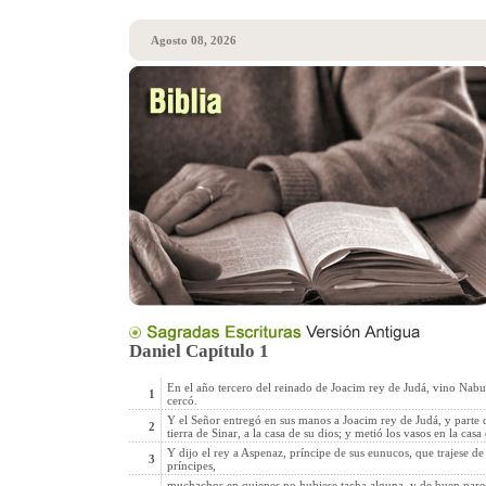
Agosto 08, 2026
Daniel Capítulo 1
En el año tercero del reinado de Joacim rey de Judá, vino Nabu
1
cercó.
Y el Señor entregó en sus manos a Joacim rey de Judá, y parte de
2
tierra de Sinar, a la casa de su dios; y metió los vasos en la casa
Y dijo el rey a Aspenaz, príncipe de sus eunucos, que trajese de lo
3
príncipes,
muchachos en quienes no hubiese tacha alguna, y de buen parece