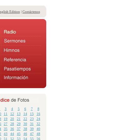
nglish Edition
|
Contáctenos
2
3
4
5
6
7
8
0
11
12
13
14
15
16
8
19
20
21
22
23
24
6
27
28
29
30
31
32
4
35
36
37
38
39
40
2
43
44
45
46
47
48
0
51
52
53
54
55
56