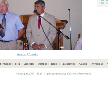
57
5
Anterior
|
Posterior
Sermones
|
Blog
|
Artículos
|
Himnos
|
Radio
|
Pasatiempos
|
Galería
|
Privacidad
|
Copyright 2000 - 2026 © iglesiabautista.org. Derechos Reservados.