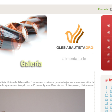
Portada
|
E
dista Unida de Gladeville, Tennessee, vinieron para trabajar en la construcción de
de lo que será el templo de la Primera Iglesia Bautista de El Boquerón, Chinameca.
1
9
1
17
1
25
2
33
3
41
4
49
5