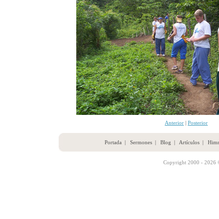
Anterior
|
Posterior
Portada
|
Sermones
|
Blog
|
Artículos
|
Him
Copyright 2000 - 2026 ©