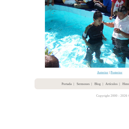
Anterior
|
Posterior
Portada
|
Sermones
|
Blog
|
Artículos
|
Him
Copyright 2000 - 2026 ©