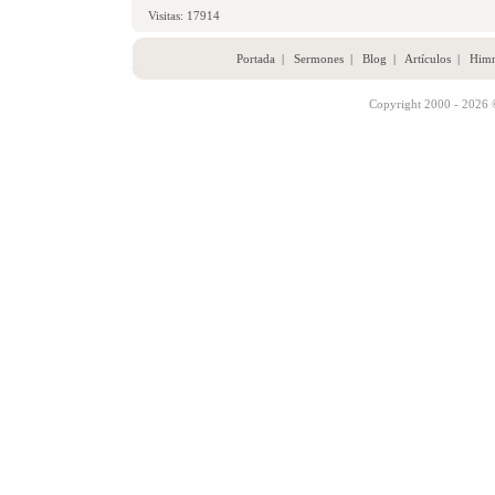
Visitas: 17914
Portada
|
Sermones
|
Blog
|
Artículos
|
Him
Copyright 2000 - 2026 ©