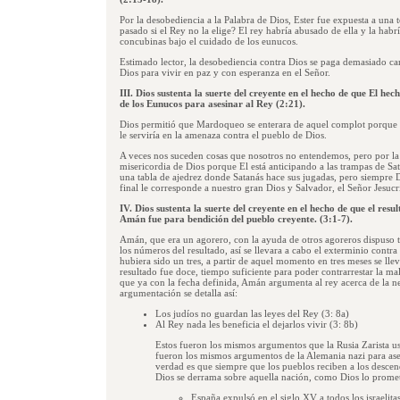
Por la desobediencia a la Palabra de Dios, Ester fue expuesta a una 
pasado si el Rey no la elige? El rey habría abusado de ella y la habr
concubinas bajo el cuidado de los eunucos.
Estimado lector, la desobediencia contra Dios se paga demasiado ca
Dios para vivir en paz y con esperanza en el Señor.
III. Dios sustenta la suerte del creyente en el hecho de que El h
de los Eunucos para asesinar al Rey (2:21).
Dios permitió que Mardoqueo se enterara de aquel complot porque es
le serviría en la amenaza contra el pueblo de Dios.
A veces nos suceden cosas que nosotros no entendemos, pero por la 
misericordia de Dios porque El está anticipando a las trampas de Sat
una tabla de ajedrez donde Satanás hace sus jugadas, pero siempre Di
final le corresponde a nuestro gran Dios y Salvador, el Señor Jesucri
IV. Dios sustenta la suerte del creyente en el hecho de que el re
Amán fue para bendición del pueblo creyente. (3:1-7).
Amán, que era un agorero, con la ayuda de otros agoreros dispuso t
los números del resultado, así se llevara a cabo el exterminio contra I
hubiera sido un tres, a partir de aquel momento en tres meses se llev
resultado fue doce, tiempo suficiente para poder contrarrestar la
que ya con la fecha definida, Amán argumenta al rey acerca de la ne
argumentación se detalla así:
Los judíos no guardan las leyes del Rey (3: 8a)
Al Rey nada les beneficia el dejarlos vivir (3: 8b)
Estos fueron los mismos argumentos que la Rusia Zarista usó
fueron los mismos argumentos de la Alemania nazi para asesi
verdad es que siempre que los pueblos reciben a los desce
Dios se derrama sobre aquella nación, como Dios lo prome
España expulsó en el siglo XV a todos los israelita