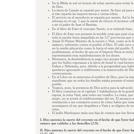
En la Biblia se usó el recurso de echar suertes para evitar 
de Dios.
La tierra de Canaán se repartió por suerte. Se hizo así para
si éste repartía las mejores tierras a ciertas tribus.
El servicio en el sacerdocio se repartía por suertes. Así lo 
informa en el cap. 1 que la suerte de ofrecer el incienso cal
a ser el padre de Juan el Bautista.
En el libro de Ester el concepto Suerte, si se entiende bien
El libro de Ester nos presenta la terrible crisis que pasó e
toda la nación fuera aniquilada en las 127 provincias que
Amán El Primer Ministro de la nación o Visir, como se le l
satánico, enfermiso contra el pueblo el Dios. El odio tuvo
no le rendía adoración como lo hacía el resto del pueblo. 
posiblemente, al hecho de que en el Imperio Persa se tenía 
representantes eran manifestaciones de los dioses.
Hermanos, la desobediencia se paga caro porque hubo un de
que los Judíos regresaran a la tierra de Israel lo cual hici
Esdras y Nehemías, pero, debido a la prosperidad que habí
quedaron ignorando o indiferentes a la misericordia de Dios.
consecuencias.
En el Libro no se menciona el nombre de Dios, pero la exper
manifiesto que en todos los detalles estaba presente el mise
pueblo.
Veamos, pues, la presencia de Dios activa para la salvación
El libro comienza en el capítulo 1 hablándonos de la grande
esposa, la reina Vasti, ante todos sus vasallos. La reina, que
mujer, no se prestó al exhibicionismo del rey. El monarca
orientación a sus consejeros acerca de cómo había que trata
aconsejaron al rey que despidiera a Vasti y se eligiera de en
reina.
El judío Mardoqueo tenía una hija de crianza que fue llevada
I. Dios sustenta la suerte del creyente en el hecho de que Ester ha
eunuco que cuidaba a las doncellas (2:9).
II. Dios sustenta la suerte del creyente en el hecho de que Ester ha
(2:15-18).