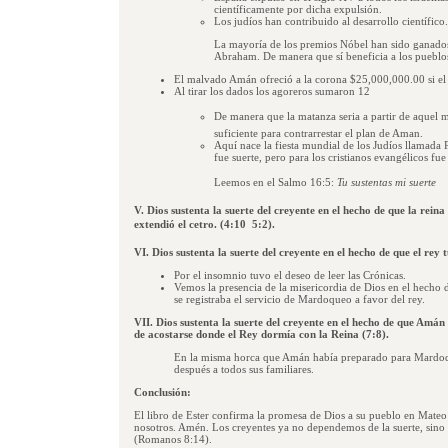
científicamente por dicha expulsión.
Los judíos han contribuido al desarrollo científico.
La mayoría de los premios Nóbel han sido ganados
Abraham. De manera que sí beneficia a los pueblos 
El malvado Amán ofreció a la corona $25,000,000.00 si el 
Al tirar los dados los agoreros sumaron 12
De manera que la matanza seria a partir de aquel 
suficiente para contrarrestar el plan de Aman.
Aquí nace la fiesta mundial de los Judíos llamada
fue suerte, pero para los cristianos evangélicos fue
Leemos en el Salmo 16:5:
Tu sustentas mi suerte
V. Dios sustenta la suerte del creyente en el hecho de que la reina
extendió el cetro. (4:10  5:2).
VI. Dios sustenta la suerte del creyente en el hecho de que el rey 
Por el insomnio tuvo el deseo de leer las Crónicas.
Vemos la presencia de la misericordia de Dios en el hecho d
se registraba el servicio de Mardoqueo a favor del rey.
VII. Dios sustenta la suerte del creyente en el hecho de que Amán 
de acostarse donde el Rey dormía con la Reina (7:8).
En la misma horca que Amán había preparado para Mardoque
después a todos sus familiares.
Conclusión:
El libro de Ester confirma la promesa de Dios a su pueblo en Mateo
nosotros. Amén. Los creyentes ya no dependemos de la suerte, sino 
(Romanos 8:14).