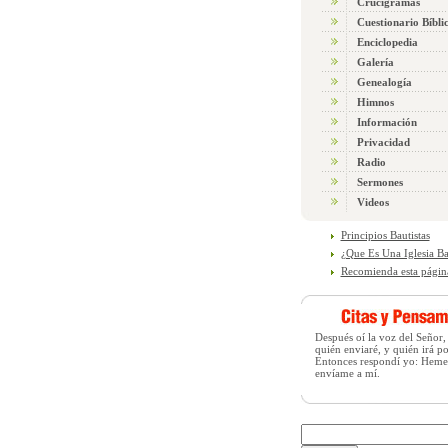
Crucigramas
Cuestionario Bíbli
Enciclopedia
Galería
Genealogía
Himnos
Información
Privacidad
Radio
Sermones
Videos
Principios Bautistas
¿Que Es Una Iglesia Ba
Recomienda esta págin
Después oí la voz del Señor,
quién enviaré, y quién irá p
Entonces respondí yo: Heme
envíame a mí.