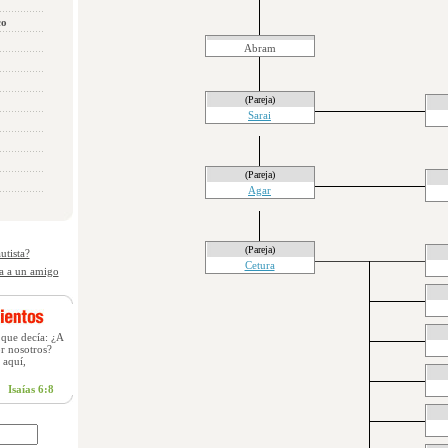
co
Abram
(Pareja)
Sarai
(Pareja)
Agar
(Pareja)
utista?
Cetura
a a un amigo
 que decía: ¿A
or nosotros?
 aquí,
Isaías 6:8