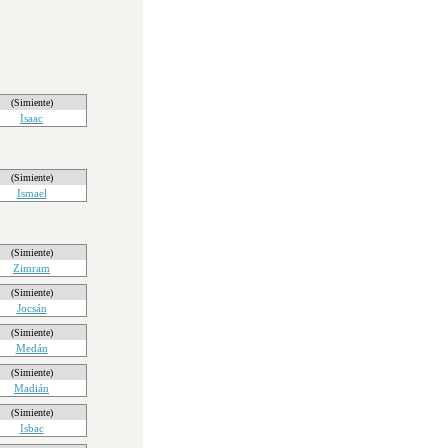
(Simiente)
Isaac
(Simiente)
Ismael
(Simiente)
Zimram
(Simiente)
Jocsán
(Simiente)
Medán
(Simiente)
Madián
(Simiente)
Isbac