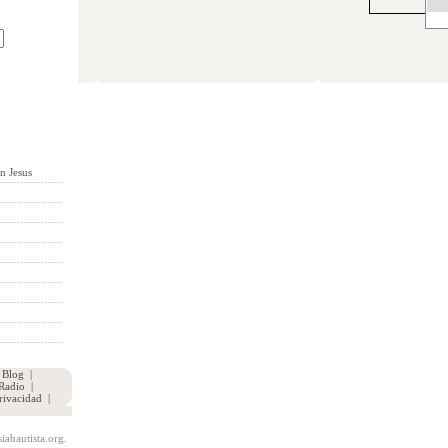
n Jesus
|
Blog
|
Radio
|
rivacidad
|
iabautista.org.