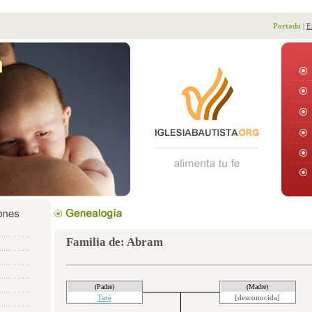
Portada
|
E
Familia de: Abram
(Padre)
(Madre)
Taré
[desconocida]