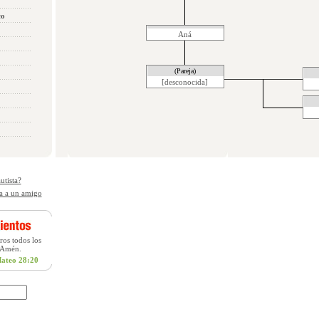
co
Aná
(Pareja)
[desconocida]
utista?
a a un amigo
ros todos los
. Amén.
ateo 28:20