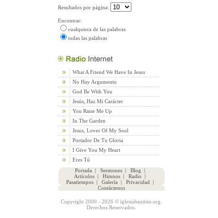
Resultados por página:
Encontrar:
cualquiera de las palabras
todas las palabras
What A Friend We Have In Jesus
No Hay Argumento
God Be With You
Jesús, Haz Mi Carácter
You Raise Me Up
In The Garden
Jesus, Lover Of My Soul
Portador De Tu Gloria
I Give You My Heart
Eres Tú
Portada
|
Sermones
|
Blog
|
Artículos
|
Himnos
|
Radio
|
Pasatiempos
|
Galería
|
Privacidad
|
Contáctenos
Copyright 2000 - 2026 © iglesiabautista.org.
Derechos Reservados.