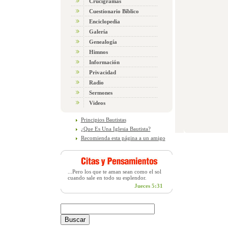
Crucigramas
Cuestionario Bíblico
Enciclopedia
Galería
Genealogía
Himnos
Información
Privacidad
Radio
Sermones
Videos
Principios Bautistas
¿Que Es Una Iglesia Bautista?
Recomienda esta página a un amigo
...Pero los que te aman sean como el sol
cuando sale en todo su esplendor.
Jueces 5:31