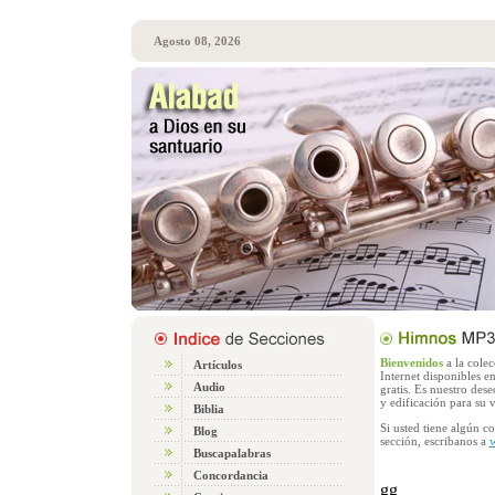
Agosto 08, 2026
Bienvenidos
a la cole
Artículos
Internet disponibles 
Audio
gratis. Es nuestro des
y edificación para su v
Biblia
Si usted tiene algún c
Blog
sección, escribanos a
w
Buscapalabras
Concordancia
gg