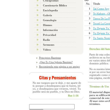
Crucigramas
No.
Título
Cuestionario Bíblico
1
Tal Como Soy
Enciclopedia
2
Te Alabare, ¡O
Galería
3
Tierra De La P
Genealogía
4
Tocad La Corn
Himnos
5
Tu Dejaste Tu
Información
6
Tu Dejaste Tu
Privacidad
7
Tu Santo Nomb
Radio
Sermones
Derechos del Aut
Videos
Parte de esta cole
archivos en su fo
Principios Bautistas
en varios sitios d
¿Que Es Una Iglesia Bautista?
dominio público.
Recomienda esta página a un amigo
No es nuestra inte
si por un error he
registrado como e
esta página, escri
No me ruegues que te deje, y me aparte de
ti; porque a dondequiera que tú fueres, iré
Términos de Uso
yo, y dondequiera que vivieres, viviré. Tu
pueblo será mi pueblo, y tu Dios mi Dios.
El material dispon
para su edificació
Rut 1:16
comercial de este
Al usar estos arc
términos.