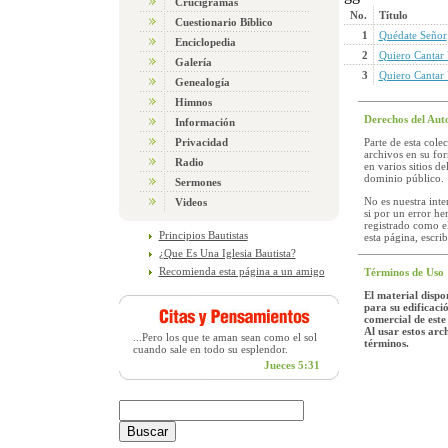
Crucigramas
No.
Título
Cuestionario Bíblico
1
Quédate Señor
Enciclopedia
2
Quiero Cantar
Galería
3
Quiero Cantar
Genealogía
Himnos
Derechos del Aut
Información
Privacidad
Parte de esta cole
archivos en su fo
Radio
en varios sitios d
dominio público.
Sermones
No es nuestra inte
Videos
si por un error he
registrado como e
Principios Bautistas
esta página, escri
¿Que Es Una Iglesia Bautista?
Recomienda esta página a un amigo
Términos de Uso
El material dispon
para su edificació
comercial de este
Al usar estos arc
...Pero los que te aman sean como el sol
términos.
cuando sale en todo su esplendor.
Jueces 5:31