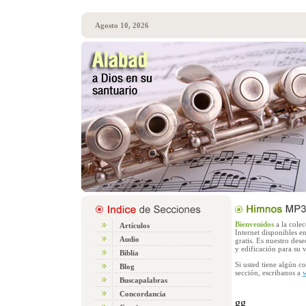
Agosto 10, 2026
Bienvenidos
a la cole
Artículos
Internet disponibles 
Audio
gratis. Es nuestro des
y edificación para su v
Biblia
Si usted tiene algún c
Blog
sección, escribanos a
w
Buscapalabras
Concordancia
gg