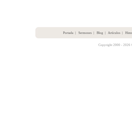
Portada
|
Sermones
|
Blog
|
Artículos
|
Him
Copyright 2000 - 2026 ©