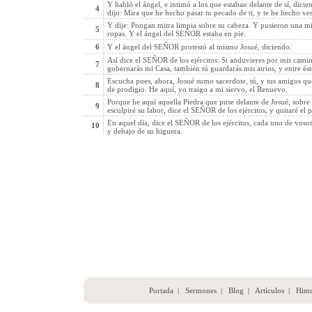
Y habló el ángel, e intimó a los que estaban delante de sí, dicien
4
dijo: Mira que he hecho pasar tu pecado de ti, y te he hecho ves
Y dije: Pongan mitra limpia sobre su cabeza. Y pusieron una mit
5
ropas. Y el ángel del SEÑOR estaba en pie.
6
Y el ángel del SEÑOR protestó al mismo Josué, diciendo:
Así dice el SEÑOR de los ejércitos: Si anduvieres por mis cami
7
gobernarás mi Casa, también tú guardarás mis atrios, y entre ést
Escucha pues, ahora, Josué sumo sacerdote, tú, y tus amigos que
8
de prodigio. He aquí, yo traigo a mi siervo, el Renuevo.
Porque he aquí aquella Piedra que puse delante de Josué; sobre e
9
esculpiré su labor, dice el SEÑOR de los ejércitos, y quitaré el p
En aquel día, dice el SEÑOR de los ejércitos, cada uno de voso
10
y debajo de su higuera.
Portada
|
Sermones
|
Blog
|
Artículos
|
Him