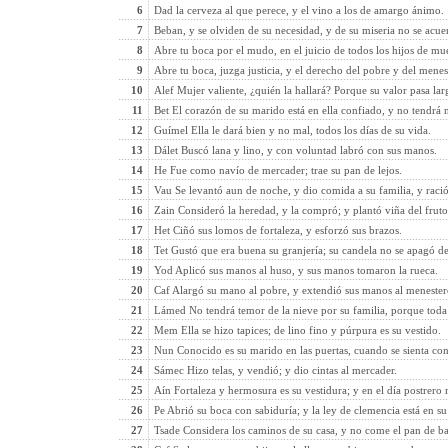
6
Dad la cerveza al que perece, y el vino a los de amargo ánimo.
7
Beban, y se olviden de su necesidad, y de su miseria no se acu
8
Abre tu boca por el mudo, en el juicio de todos los hijos de mue
9
Abre tu boca, juzga justicia, y el derecho del pobre y del menes
10
Alef Mujer valiente, ¿quién la hallará? Porque su valor pasa lar
11
Bet El corazón de su marido está en ella confiado, y no tendrá 
12
Guímel Ella le dará bien y no mal, todos los días de su vida.
13
Dálet Buscó lana y lino, y con voluntad labró con sus manos.
14
He Fue como navío de mercader; trae su pan de lejos.
15
Vau Se levantó aun de noche, y dio comida a su familia, y ració
16
Zain Consideró la heredad, y la compró; y plantó viña del frut
17
Het Ciñó sus lomos de fortaleza, y esforzó sus brazos.
18
Tet Gustó que era buena su granjería; su candela no se apagó d
19
Yod Aplicó sus manos al huso, y sus manos tomaron la rueca.
20
Caf Alargó su mano al pobre, y extendió sus manos al menester
21
Lámed No tendrá temor de la nieve por su familia, porque toda s
22
Mem Ella se hizo tapices; de lino fino y púrpura es su vestido.
23
Nun Conocido es su marido en las puertas, cuando se sienta con l
24
Sámec Hizo telas, y vendió; y dio cintas al mercader.
25
Aín Fortaleza y hermosura es su vestidura; y en el día postrero r
26
Pe Abrió su boca con sabiduría; y la ley de clemencia está en su
27
Tsade Considera los caminos de su casa, y no come el pan de ba