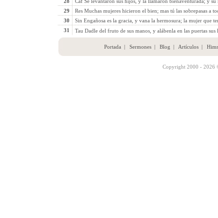
28
Caf Se levantaron sus hijos, y la llamaron bienaventurada; y su
29
Res Muchas mujeres hicieron el bien; mas tú las sobrepasas a to
30
Sin Engañosa es la gracia, y vana la hermosura; la mujer que t
31
Tau Dadle del fruto de sus manos, y alábenla en las puertas sus
Portada
|
Sermones
|
Blog
|
Artículos
|
Him
Copyright 2000 - 2026 ©