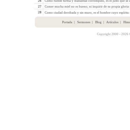
26
Como fuente turbia y manantial corrompido, es el justo que se i
27
Comer mucha miel no es bueno; ni inquirir de su propia gloria e
28
Como ciudad derribada y sin muro, es el hombre cuyo espíritu n
Portada
|
Sermones
|
Blog
|
Artículos
|
Him
Copyright 2000 - 2026 ©