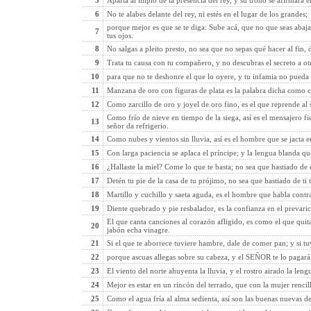
5
Aparta al impío de la presencia del rey, y su trono se afirmará en
6
No te alabes delante del rey, ni estés en el lugar de los grandes;
porque mejor es que se te diga: Sube acá, que no que seas abaj
7
tus ojos.
8
No salgas a pleito presto, no sea que no sepas qué hacer al fin
9
Trata tu causa con tu compañero, y no descubras el secreto a ot
10
para que no te deshonre el que lo oyere, y tu infamia no pueda 
11
Manzana de oro con figuras de plata es la palabra dicha como 
12
Como zarcillo de oro y joyel de oro fino, es el que reprende al 
Como frío de nieve en tiempo de la siega, así es el mensajero fie
13
señor da refrigerio.
14
Como nubes y vientos sin lluvia, así es el hombre que se jacta 
15
Con larga paciencia se aplaca el príncipe; y la lengua blanda qu
16
¿Hallaste la miel? Come lo que te basta; no sea que hastiado de e
17
Detén tu pie de la casa de tu prójimo, no sea que hastiado de ti 
18
Martillo y cuchillo y saeta aguda, es el hombre que habla contr
19
Diente quebrado y pie resbalador, es la confianza en el prevari
El que canta canciones al corazón afligido, es como el que quita
20
jabón echa vinagre.
21
Si el que te aborrece tuviere hambre, dale de comer pan; y si tu
22
porque ascuas allegas sobre su cabeza, y el SEÑOR te lo pagará
23
El viento del norte ahuyenta la lluvia, y el rostro airado la leng
24
Mejor es estar en un rincón del terrado, que con la mujer rencil
25
Como el agua fría al alma sedienta, así son las buenas nuevas de 