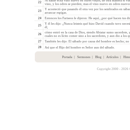
Ni nadie echa vino nuevo en odres viejos; de otra manera el vi
22
vino, y los odres se pierden; mas el vino nuevo en odres nuevos
Y aconteció que pasando él otra vez por los sembrados en sába
23
arrancar espigas.
24
Entonces los Fariseos le dijeron: He aquí, ¿por qué hacen tus di
Y él les dijo: ¿Nunca leisteis qué hizo David cuando tuvo neces
25
él;
cómo entró en la casa de Dios, siendo Abiatar sumo sacerdote, y
26
cuales no es lícito comer sino a los sacerdotes, y aun dio a los 
27
También les dijo: El sábado por causa del hombre es hecho; no
28
Así que el Hijo del hombre es Señor aun del sábado.
Portada
|
Sermones
|
Blog
|
Artículos
|
Him
Copyright 2000 - 2026 ©