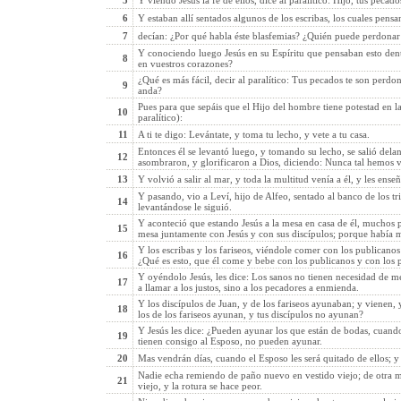
5
Y viendo Jesús la fe de ellos, dice al paralítico: Hijo, tus pecad
6
Y estaban allí sentados algunos de los escribas, los cuales pens
7
decían: ¿Por qué habla éste blasfemias? ¿Quién puede perdonar
Y conociendo luego Jesús en su Espíritu que pensaban esto dentro
8
en vuestros corazones?
¿Qué es más fácil, decir al paralítico: Tus pecados te son perdo
9
anda?
Pues para que sepáis que el Hijo del hombre tiene potestad en la
10
paralítico):
11
A ti te digo: Levántate, y toma tu lecho, y vete a tu casa.
Entonces él se levantó luego, y tomando su lecho, se salió dela
12
asombraron, y glorificaron a Dios, diciendo: Nunca tal hemos v
13
Y volvió a salir al mar, y toda la multitud venía a él, y les ense
Y pasando, vio a Leví, hijo de Alfeo, sentado al banco de los tr
14
levantándose le siguió.
Y aconteció que estando Jesús a la mesa en casa de él, muchos 
15
mesa juntamente con Jesús y con sus discípulos; porque había 
Y los escribas y los fariseos, viéndole comer con los publicanos
16
¿Qué es esto, que él come y bebe con los publicanos y con los 
Y oyéndolo Jesús, les dice: Los sanos no tienen necesidad de m
17
a llamar a los justos, sino a los pecadores a enmienda.
Y los discípulos de Juan, y de los fariseos ayunaban; y vienen, 
18
los de los fariseos ayunan, y tus discípulos no ayunan?
Y Jesús les dice: ¿Pueden ayunar los que están de bodas, cuando
19
tienen consigo al Esposo, no pueden ayunar.
20
Mas vendrán días, cuando el Esposo les será quitado de ellos; y
Nadie echa remiendo de paño nuevo en vestido viejo; de otra 
21
viejo, y la rotura se hace peor.