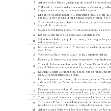
5
Así que les dijo: Hijitos, ¿tenéis algo de comer? Le respondiero
Y él les dice: Echad la red a la mano derecha del navío, y halla
6
ninguna manera sacar, por la multitud de los peces.
Dijo entonces aquel discípulo, al cual amaba Jesus, a Pedro: E
7
que era el Señor, se ciñó la ropa, porque estaba desnudo, y se e
Y los otros discípulos vinieron con el navío (porque no estaban 
8
trayendo la red de peces.
9
Cuando descendieron a tierra, vieron ascuas puestas, y un pez e
10
Les dice Jesus: Traed de los peces que cogisteis ahora.
Subió Simón Pedro, y trajo la red a tierra, llena de grandes peces
11
red no se rompió.
Les dice Jesus: Venid, comed. Y ninguno de los discípulos osab
12
era el Señor.
13
Viene pues Jesús, y toma el pan, y les da; y asimismo del pez.
14
Esta era ya la tercera vez que Jesús se manifestó a sus discípulo
Y cuando hubieron comido, Jesús dijo a Simón Pedro: Simón, h
15
dice: Sí Señor; tú sabes que te amo. Le dice: Apacienta mis cord
Le vuelve a decir la segunda vez: Simón, hijo de Jonás, ¿me ama
16
amo. Le dice: Apacienta mis ovejas.
Le dice la tercera vez: Simón, hijo de Jonás, ¿me amas? Se entris
17
¿Me amas? Y le dice: Señor, tú sabes todas las cosas; tú sabes q
ovejas.
De cierto, de cierto te digo: Cuando eras más joven, te ceñías, 
18
viejo, extenderás tus manos, y te ceñirá otro, y te pasará donde 
19
Y esto dijo, dando a entender con qué muerte había de clarificar
Volviéndose Pedro, ve a aquel discípulo al cual amaba Jesús, qu
20
recostado a su pecho en la cena, y le había dicho: Señor, ¿quién
21
Así que cuando Pedro vio a éste, dice a Jesús: Señor, ¿y éste, q