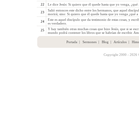
22
Le dice Jesús: Si quiero que él quede hasta que yo venga, ¿qué 
Salió entonces este dicho entre los hermanos, que aquel discípu
23
morirá; sino: Si quiero que él quede hasta que yo venga ¿qué a 
Este es aquel discípulo que da testimonio de estas cosas, y escr
24
es verdadero.
Y hay también otras muchas cosas que hizo Jesús, que si se escr
25
mundo podrá contener los libros que se habrían de escribir. Am
Portada
|
Sermones
|
Blog
|
Artículos
|
Him
Copyright 2000 - 2026 ©