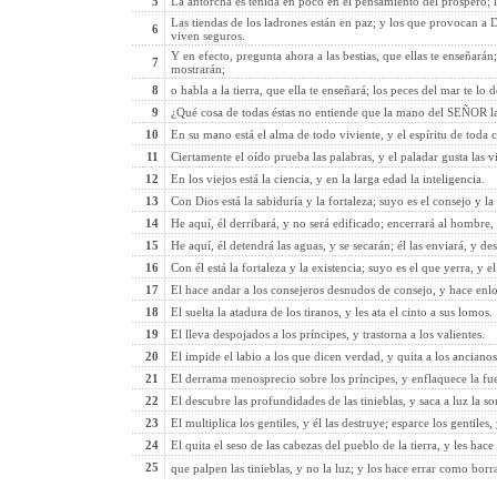
5
La antorcha es tenida en poco en el pensamiento del próspero; la 
Las tiendas de los ladrones están en paz; y los que provocan a D
6
viven seguros.
Y en efecto, pregunta ahora a las bestias, que ellas te enseñarán; 
7
mostrarán;
8
o habla a la tierra, que ella te enseñará; los peces del mar te lo 
9
¿Qué cosa de todas éstas no entiende que la mano del SEÑOR l
10
En su mano está el alma de todo viviente, y el espíritu de toda
11
Ciertamente el oído prueba las palabras, y el paladar gusta las v
12
En los viejos está la ciencia, y en la larga edad la inteligencia.
13
Con Dios está la sabiduría y la fortaleza; suyo es el consejo y la 
14
He aquí, él derribará, y no será edificado; encerrará al hombre,
15
He aquí, él detendrá las aguas, y se secarán; él las enviará, y dest
16
Con él está la fortaleza y la existencia; suyo es el que yerra, y e
17
El hace andar a los consejeros desnudos de consejo, y hace enlo
18
El suelta la atadura de los tiranos, y les ata el cinto a sus lomos.
19
El lleva despojados a los príncipes, y trastorna a los valientes.
20
El impide el labio a los que dicen verdad, y quita a los ancianos
21
El derrama menosprecio sobre los príncipes, y enflaquece la fue
22
El descubre las profundidades de las tinieblas, y saca a luz la 
23
El multiplica los gentiles, y él las destruye; esparce los gentiles,
24
El quita el seso de las cabezas del pueblo de la tierra, y les ha
25
que palpen las tinieblas, y no la luz; y los hace errar como borr