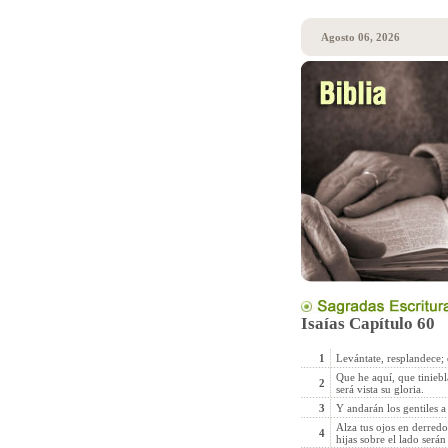
Agosto 06, 2026
Isaías Capítulo 60
1
Levántate, resplandece; 
Que he aquí, que tiniebl
2
será vista su gloria.
3
Y andarán los gentiles a
Alza tus ojos en derredor
4
hijas sobre el lado serán