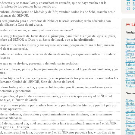
ndecerás; y se maravillará y ensanchará tu corazón, que se haya vuelto a ti la
57
5
fortaleza de los gentiles haya venido a ti.
65
6
 cubrirá, dromedarios de Madián y de Efa; vendrán todos los de Seba; traerán oro e
alabanzas del SEÑOR.
será juntado para ti; carneros de Nebaiot te serán servidos; serán ofrecidos con
glorificaré la Casa de mi gloria.
 vuelan como nubes, y como palomas a sus ventanas?
Antig
islas, y las naves de Tarsis desde el principio, para traer tus hijos de lejos, su plata,
Génesi
ombre del SEÑOR tu Dios, y al Santo de Israel, que te ha glorificado.
Númer
jeros edificarán tus muros, y sus reyes te servirán; porque en mi ira te herí, mas en
Jueces
 de ti misericordia.
Segun
Reyes
ntinuo abiertas; no se cerrarán de día ni de noche, para que sea traída a ti fortaleza
de Cró
guiados.
Esdras
o que no te sirviere, perecerá; y del todo serán asolados.
Salmo
Cantar
drá a ti, hayas, pinos, y bojes juntamente, para honrar el lugar de mi Santuario; y yo
Lamen
pies.
Oseas
 los hijos de los que te afligieron; y a las pisadas de tus pies se encorvarán todos los
Mique
 llamarán Ciudad del SEÑOR, Sion del Santo de Israel.
Sofoní
Malaqu
 desechada y aborrecida, y que no había quien por ti pasase, te pondré en gloria
neración y generación.
Nuevo
os gentiles, el pecho de los reyes mamarás; y conocerás que yo soy el SEÑOR, el
r tuyo, el Fuerte de Jacob.
Mateo
Hecho
, y por hierro plata, y por madera bronce, y por las piedras hierro; y pondré paz por
Corint
or tus opresores.
Gálata
tierra violencia, destrucción y quebrantamiento en tus términos; mas a tus muros
Colose
puertas Alabanza.
Tesalo
Tesalo
irá de luz para el día, ni el resplandor de la luna te alumbrará; mas te será el SEÑOR
Segun
u gloria el Dios tuyo.
Hebre
l, ni menguará tu luna; porque te será el SEÑOR por perpetua luz, y los días de tu
Pedro