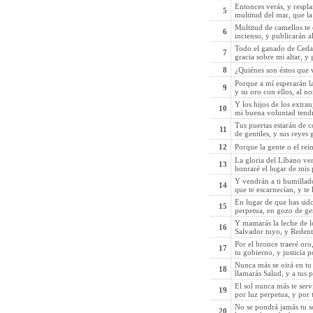
Entonces verás, y respla
5
multitud del mar, que la 
Multitud de camellos te
6
incienso, y publicarán 
Todo el ganado de Cedar 
7
gracia sobre mi altar, y 
8
¿Quiénes son éstos que
Porque a mí esperarán las 
9
y su oro con ellos, al n
Y los hijos de los extran
10
mi buena voluntad tendré
Tus puertas estarán de co
11
de gentiles, y sus reyes 
12
Porque la gente o el rein
La gloria del Líbano ven
13
honraré el lugar de mis 
Y vendrán a ti humillados
14
que te escarnecían, y te
En lugar de que has sido
15
perpetua, en gozo de ge
Y mamarás la leche de l
16
Salvador tuyo, y Redento
Por el bronce traeré oro
17
tu gobierno, y justicia p
Nunca más se oirá en tu 
18
llamarás Salud, y a tus 
El sol nunca más te serv
19
por luz perpetua, y por t
No se pondrá jamás tu so
20