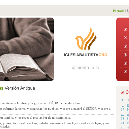
Portada
|
E
1
que viene tu lumbre, y la gloria del SEÑOR ha nacido sobre ti.
9
1
as cubrirán la tierra, y oscuridad los pueblos; y sobre ti nacerá el SEÑOR, y sobre ti
17
1
25
2
 tu lumbre, y los reyes al resplandor de tu nacimiento.
33
3
, y mira, todos éstos se han juntado, vinieron a ti; tus hijos vendrán de lejos, y tus
41
4
 criadas.
49
5