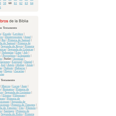
8
59
60
61
62
63
64
6
uo Testamento
s
|
Exodo
|
Levítico
|
os
|
Deuteronomio
|
Josué
|
|
Rut
|
Primera de Samuel
|
da de Samuel
|
Primera de
|
Segunda de Reyes
|
Primera
nicas
|
Segunda de Crónicas
|
|
Nehemías
|
Ester
|
Job
|
s
|
Proverbios
|
Eclesiastés
|
es
|
Isaías
|
Jeremías
|
taciones
|
Ezequiel
|
Daniel
|
|
Joel
|
Amós
|
Abdías
|
Jonás
|
as
|
Nahum
|
Habacuc
|
as
|
Hageo
|
Zacarías
|
ías
 Testamento
|
Marcos
|
Lucas
|
Juan
|
s
|
Romanos
|
Primera de
ios
|
Segunda de Corintios
|
s
|
Efesios
|
Filipenses
|
nses
|
Primera de
nicenses
|
Segunda de
nicenses
|
Primera de Timoteo
|
da de Timoteo
|
Tito
|
Filemón
|
os
|
Santiago
|
Primera de
|
Segunda de Pedro
|
Primera