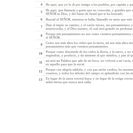
4
He aquí, que yo lo di por testigo a los pueblos, por capitán y p
He aquí, que llamarás a gente que no conociste; y gentiles que n
5
SEÑOR tu Dios, y del Santo de Israel que te ha honrado.
6
Buscad al SEÑOR, mientras se halla; llamadle en tanto que está
Deje el impío su camino; y el varón inicuo, sus pensamientos; y
7
misericordia; y al Dios nuestro, el cual será grande en perdonar.
Porque mis pensamientos no son como vuestros pensamientos; n
8
el SEÑOR.
Como son más altos los cielos que la tierra, así son más altos 
9
pensamientos más que vuestros pensamientos.
Porque como desciende de los cielos la lluvia, y la nieve, y no vu
10
engendrar, y producir, y da simiente al que siembra, y pan al 
así será mi Palabra que sale de mi boca: no volverá a mí vacía,
11
en aquello para que la envié.
Porque con alegría saldréis, y con paz seréis vueltos; los monte
12
vosotros, y todos los árboles del campo os aplaudirán con las 
En lugar de la zarza crecerá haya; y en lugar de la ortiga crec
13
señal eterna que nunca será raída.