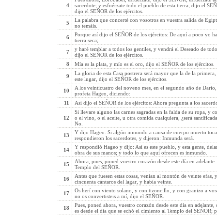
4
sacerdote; y esfuérzate todo el pueblo de esta tierra, dijo el 
dijo el SEÑOR de los ejércitos.
La palabra que concerté con vosotros en vuestra salida de Egipt
5
no temáis.
Porque así dijo el SEÑOR de los ejércitos: De aquí a poco yo haré
6
tierra seca;
y haré temblar a todos los gentiles, y vendrá el Deseado de todos 
7
dijo el SEÑOR de los ejércitos.
8
Mía es la plata, y mío es el oro, dijo el SEÑOR de los ejércitos.
La gloria de esta Casa postrera será mayor que la de la primera,
9
este lugar, dijo el SEÑOR de los ejércitos.
A los veinticuatro del noveno mes, en el segundo año de Darí
10
profeta Hageo, diciendo:
11
Así dijo el SEÑOR de los ejércitos: Ahora pregunta a los sacerdo
Si llevare alguno las carnes sagradas en la falda de su ropa, y co
12
o el vino, o el aceite, u otra comida cualquiera, ¿será santifica
No.
Y dijo Hageo: Si algún inmundo a causa de cuerpo muerto tocar
13
respondieron los sacerdotes, y dijeron: Inmunda será.
Y respondió Hageo y dijo: Así es este pueblo, y esta gente, del
14
obra de sus manos; y todo lo que aquí ofrecen es inmundo.
Ahora, pues, poned vuestro corazón desde este día en adelante. 
15
Templo del SEÑOR.
Antes que fuesen estas cosas, venían al montón de veinte efas, y
16
cincuenta cántaros del lagar, y había veinte.
Os herí con viento solano, y con tizoncillo, y con granizo a vo
17
no os convertisteis a mí, dijo el SEÑOR.
Pues, poned ahora, vuestro corazón desde este día en adelante, 
18
es desde el día que se echó el cimiento al Templo del SEÑOR; 