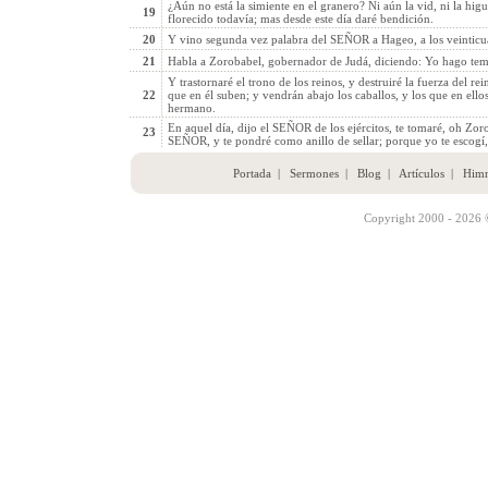
¿Aún no está la simiente en el granero? Ni aún la vid, ni la higue
19
florecido todavía; mas desde este día daré bendición.
20
Y vino segunda vez palabra del SEÑOR a Hageo, a los veinticu
21
Habla a Zorobabel, gobernador de Judá, diciendo: Yo hago tembla
Y trastornaré el trono de los reinos, y destruiré la fuerza del rein
22
que en él suben; y vendrán abajo los caballos, y los que en ello
hermano.
En aquel día, dijo el SEÑOR de los ejércitos, te tomaré, oh Zorob
23
SEÑOR, y te pondré como anillo de sellar; porque yo te escogí,
Portada
|
Sermones
|
Blog
|
Artículos
|
Him
Copyright 2000 - 2026 ©