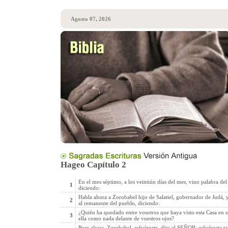
Agosto 07, 2026
Hageo Capítulo 2
En el mes séptimo, a los veintiún días del mes, vino palabra 
1
diciendo:
Habla ahora a Zorobabel hijo de Salatiel, gobernador de Judá, y
2
al remanente del pueblo, diciendo:
¿Quién ha quedado entre vosotros que haya visto esta Casa en su
3
ella como nada delante de vuestros ojos?
Pues ahora, Zorobabel, esfuérzate, dijo el SEÑOR; esfuérzate t