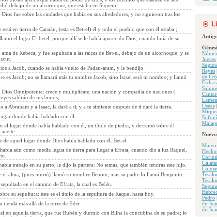
ondió debajo de un alcornoque, que estaba en Siquem.
e Dios fue sobre las ciudades que había en sus alrededores, y no siguieron tras los
está en tierra de Canaán, (esta es Bet-el) él y todo el pueblo que con él estaba ;
Antig
y llamó el lugar El-betel, porque allí se le había aparecido Dios, cuando huía de su
Génesi
ama de Rebeca, y fue sepultada a las raíces de Bet-el, debajo de un alcornoque; y se
Númer
acut.
Jueces
Segun
ios a Jacob, cuando se había vuelto de Padan-aram, y le bendijo.
Reyes
de Cró
re es Jacob; no se llamará más tu nombre Jacob, sino Israel será tu nombre; y llamó
Esdras
Salmo
el Dios Omnipotente: crece y multiplícate; una nación y compañía de naciones (
Cantar
y reyes saldrán de tus lomos;
Lamen
Oseas
o a Abraham y a Isaac, la daré a ti; y a tu simiente después de ti daré la tierra.
Mique
 lugar donde había hablado con él.
Sofoní
Malaqu
n el lugar donde había hablado con él, un título de piedra, y derramó sobre él
 aceite.
Nuevo
 de aquel lugar donde Dios había hablado con él, Bet-el.
Mateo
 había aún como media legua de tierra para llegar a Efrata, cuando dio a luz Raquel,
Hecho
to.
Corint
Gálata
bía trabajo en su parto, le dijo la partera: No temas, que también tendrás este hijo.
Colose
ele el alma, (pues murió) llamó su nombre Benoni; mas su padre lo llamó Benjamín.
Tesalo
Tesalo
sepultada en el camino de Efrata, la cual es Belén.
Segun
Hebre
bre su sepultura: éste es el título de la sepultura de Raquel hasta hoy.
Pedro
su tienda más allá de la torre de Eder.
de Jua
de Jua
el en aquella tierra, que fue Rubén y durmió con Bilha la concubina de su padre; lo