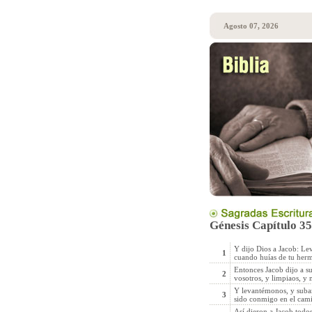
Agosto 07, 2026
Génesis Capítulo 35
Y dijo Dios a Jacob: Levá
1
cuando huías de tu her
Entonces Jacob dijo a su
2
vosotros, y limpiaos, y 
Y levantémonos, y subamo
3
sido conmigo en el cam
Así dieron a Jacob todos