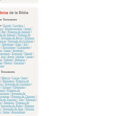
uo Testamento
s
|
Exodo
|
Levítico
|
os
|
Deuteronomio
|
Josué
|
|
Rut
|
Primera de Samuel
|
da de Samuel
|
Primera de
|
Segunda de Reyes
|
Primera
nicas
|
Segunda de Crónicas
|
|
Nehemías
|
Ester
|
Job
|
s
|
Proverbios
|
Eclesiastés
|
es
|
Isaías
|
Jeremías
|
taciones
|
Ezequiel
|
Daniel
|
|
Joel
|
Amós
|
Abdías
|
Jonás
|
as
|
Nahum
|
Habacuc
|
as
|
Hageo
|
Zacarías
|
ías
 Testamento
|
Marcos
|
Lucas
|
Juan
|
s
|
Romanos
|
Primera de
ios
|
Segunda de Corintios
|
s
|
Efesios
|
Filipenses
|
nses
|
Primera de
nicenses
|
Segunda de
nicenses
|
Primera de Timoteo
|
da de Timoteo
|
Tito
|
Filemón
|
os
|
Santiago
|
Primera de
|
Segunda de Pedro
|
Primera
n
|
Segunda de Juan
|
Tercera
n
|
Judas
|
Apocalipsis