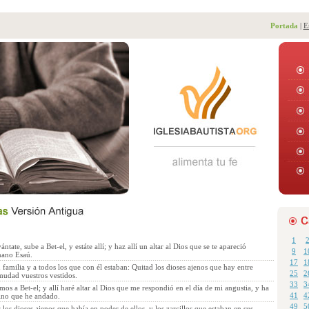
Portada
|
E
1
ntate, sube a Bet-el, y estáte allí; y haz allí un altar al Dios que se te apareció
9
1
mano Esaú.
17
1
 familia y a todos los que con él estaban: Quitad los dioses ajenos que hay entre
25
2
mudad vuestros vestidos.
33
3
s a Bet-el; y allí haré altar al Dios que me respondió en el día de mi angustia, y ha
41
4
ino que he andado.
49
5
 los dioses ajenos que había en poder de ellos, y los zarcillos que estaban en sus