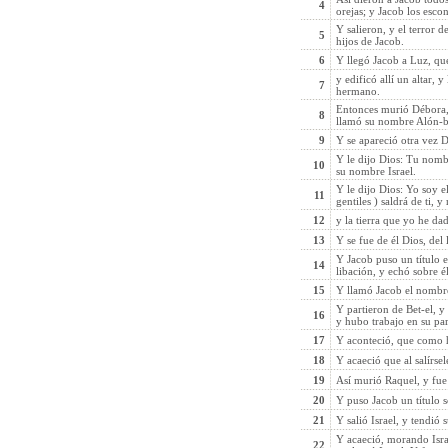
4
orejas; y Jacob los esc
Y salieron, y el terror d
5
hijos de Jacob.
6
Y llegó Jacob a Luz, que 
y edificó allí un altar, 
7
hermano.
Entonces murió Débora, 
8
llamó su nombre Alón-b
9
Y se apareció otra vez D
Y le dijo Dios: Tu nomb
10
su nombre Israel.
Y le dijo Dios: Yo soy 
11
gentiles ) saldrá de ti, 
12
y la tierra que yo he dad
13
Y se fue de él Dios, del
Y Jacob puso un título e
14
libación, y echó sobre él
15
Y llamó Jacob el nombre
Y partieron de Bet-el, y
16
y hubo trabajo en su par
17
Y aconteció, que como ha
18
Y acaeció que al salírs
19
Así murió Raquel, y fue 
20
Y puso Jacob un título so
21
Y salió Israel, y tendió 
Y acaeció, morando Isra
22