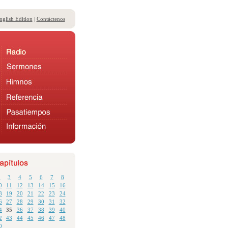
nglish Edition
|
Contáctenos
2
3
4
5
6
7
8
0
11
12
13
14
15
16
8
19
20
21
22
23
24
6
27
28
29
30
31
32
4
35
36
37
38
39
40
2
43
44
45
46
47
48
0