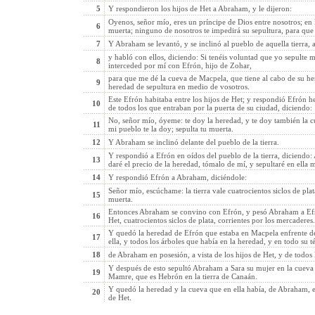
5
Y respondieron los hijos de Het a Abraham, y le dijeron:
Oyenos, señor mío, eres un príncipe de Dios entre nosotros; en l
6
muerta; ninguno de nosotros te impedirá su sepultura, para que 
7
Y Abraham se levantó, y se inclinó al pueblo de aquella tierra, a
y habló con ellos, diciendo: Si tenéis voluntad que yo sepulte 
8
interceded por mí con Efrón, hijo de Zohar,
para que me dé la cueva de Macpela, que tiene al cabo de su her
9
heredad de sepultura en medio de vosotros.
Este Efrón habitaba entre los hijos de Het; y respondió Efrón h
10
de todos los que entraban por la puerta de su ciudad, diciendo:
No, señor mío, óyeme: te doy la heredad, y te doy también la cue
11
mi pueblo te la doy; sepulta tu muerta.
12
Y Abraham se inclinó delante del pueblo de la tierra.
Y respondió a Efrón en oídos del pueblo de la tierra, diciendo: 
13
daré el precio de la heredad, tómalo de mí, y sepultaré en ella 
14
Y respondió Efrón a Abraham, diciéndole:
Señor mío, escúchame: la tierra vale cuatrocientos siclos de plata
15
muerta.
Entonces Abraham se convino con Efrón, y pesó Abraham a Efró
16
Het, cuatrocientos siclos de plata, corrientes por los mercaderes.
Y quedó la heredad de Efrón que estaba en Macpela enfrente de
17
ella, y todos los árboles que había en la heredad, y en todo su t
18
de Abraham en posesión, a vista de los hijos de Het, y de todos 
Y después de esto sepultó Abraham a Sara su mujer en la cueva
19
Mamre, que es Hebrón en la tierra de Canaán.
Y quedó la heredad y la cueva que en ella había, de Abraham, 
20
de Het.