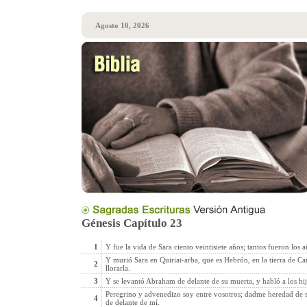
Agosto 10, 2026
Génesis Capítulo 23
1
Y fue la vida de Sara ciento veintisiete años; tantos fueron los a
Y murió Sara en Quiriat-arba, que es Hebrón, en la tierra de C
2
llorarla.
3
Y se levantó Abraham de delante de su muerta, y habló a los hij
Peregrino y advenedizo soy entre vosotros; dadme heredad de s
4
de delante de mí.