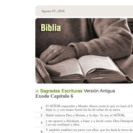
Agosto 07, 2026
Exodo Capítulo 6
El SEÑOR respondió a Moisés: Ahora verás lo que yo haré al F
1
dejar ir; y con mano fuerte los ha de echar de su tierra.
2
Habló todavía Dios a Moisés, y le dijo: Yo soy el SEÑOR;
y me aparecí a Abraham, a Isaac y a Jacob como Dios Omnip
3
) no me notifiqué a ellos.
Y también establecí mi pacto con ellos, que les daría la tierra d
4