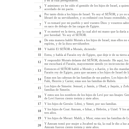
y en la cual peregrinaron.
Y asimismo yo he oído el gemido de los hijos de Israel, a quien
5
acordado de mi pacto.
Por tanto dirás a los hijos de Israel: Yo soy el SEÑOR; y yo os 
6
libraré de su servidumbre, y os redimiré con brazo extendido, y
Y os tomaré por mi pueblo y seré vuestro Dios: y vosotros sab
7
os saco de debajo de las cargas de Egipto.
Y os meteré en la tierra, por la cual alcé mi mano que la daría 
8
por heredad. Yo soy el SEÑOR.
De esta manera habló Moisés a los hijos de Israel; mas ellos no
9
espíritu, y de la dura servidumbre.
10
Y habló El SEÑOR a Moisés, diciendo:
11
Entra, y habla al Faraón rey de Egipto, que deje ir de su tierra a 
Y respondió Moisés delante del SEÑOR, diciendo: He aquí, los 
12
me escuchará el Faraón, mayormente siendo yo incircunciso de 
Entonces el SEÑOR habló a Moisés y a Aarón, y les dio mandamie
13
Faraón rey de Egipto, para que sacasen a los hijos de Israel de l
Estas son las cabezas de las familias de sus padres. Los hijos d
14
Falú, Hezrón y Carmi; estas son las familias de Rubén.
Los hijos de Simeón: Jemuel, y Jamín, y Ohad, y Jaquín, y Zohar
15
familias de Simeón.
Y estos son los nombres de los hijos de Leví por sus linajes: Ge
16
de Leví fueron ciento treinta y siete años.
17
Y los hijos de Gersón: Libni, y Simei, por sus familias.
Y los hijos de Coat: Amram, e Izhar, y Hebrón, y Uziel. Y los añ
18
tres años.
19
Y los hijos de Merari: Mahli, y Musi; estas son las familias de Le
Y Amram tomó por mujer a Jocabed su tía, la cual le dio a luz a
20
Amram fueron ciento treinta y siete años.