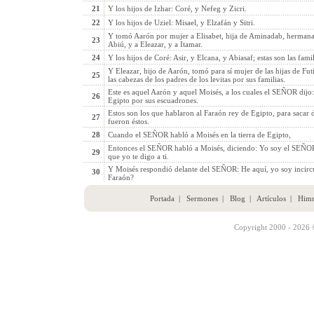
21
Y los hijos de Izhar: Coré, y Nefeg y Zicri.
22
Y los hijos de Uziel: Misael, y Elzafán y Sitri.
Y tomó Aarón por mujer a Elisabet, hija de Aminadab, hermana d
23
Abiú, y a Eleazar, y a Itamar.
24
Y los hijos de Coré: Asir, y Elcana, y Abiasaf; estas son las famil
Y Eleazar, hijo de Aarón, tomó para sí mujer de las hijas de Futie
25
las cabezas de los padres de los levitas por sus familias.
Este es aquel Aarón y aquel Moisés, a los cuales el SEÑOR dijo: S
26
Egipto por sus escuadrones.
Estos son los que hablaron al Faraón rey de Egipto, para sacar d
27
fueron éstos.
28
Cuando el SEÑOR habló a Moisés en la tierra de Egipto,
Entonces el SEÑOR habló a Moisés, diciendo: Yo soy el SEÑOR; 
29
que yo te digo a ti.
Y Moisés respondió delante del SEÑOR: He aquí, yo soy incircu
30
Faraón?
Portada
|
Sermones
|
Blog
|
Artículos
|
Him
Copyright 2000 - 2026 ©