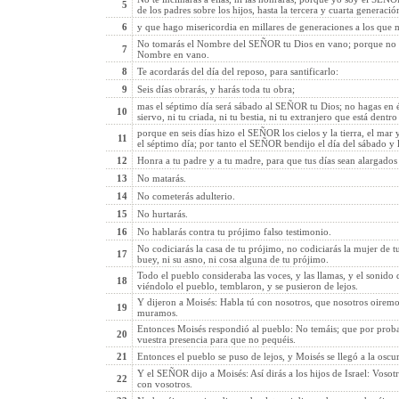
5
de los padres sobre los hijos, hasta la tercera y cuarta generaci
6
y que hago misericordia en millares de generaciones a los qu
No tomarás el Nombre del SEÑOR tu Dios en vano; porque no d
7
Nombre en vano.
8
Te acordarás del día del reposo, para santificarlo:
9
Seis días obrarás, y harás toda tu obra;
mas el séptimo día será sábado al SEÑOR tu Dios; no hagas en él o
10
siervo, ni tu criada, ni tu bestia, ni tu extranjero que está dentro
porque en seis días hizo el SEÑOR los cielos y la tierra, el mar 
11
el séptimo día; por tanto el SEÑOR bendijo el día del sábado y l
12
Honra a tu padre y a tu madre, para que tus días sean alargados 
13
No matarás.
14
No cometerás adulterio.
15
No hurtarás.
16
No hablarás contra tu prójimo falso testimonio.
No codiciarás la casa de tu prójimo, no codiciarás la mujer de tu
17
buey, ni su asno, ni cosa alguna de tu prójimo.
Todo el pueblo consideraba las voces, y las llamas, y el sonido
18
viéndolo el pueblo, temblaron, y se pusieron de lejos.
Y dijeron a Moisés: Habla tú con nosotros, que nosotros oiremo
19
muramos.
Entonces Moisés respondió al pueblo: No temáis; que por proba
20
vuestra presencia para que no pequéis.
21
Entonces el pueblo se puso de lejos, y Moisés se llegó a la oscur
Y el SEÑOR dijo a Moisés: Así dirás a los hijos de Israel: Vosot
22
con vosotros.