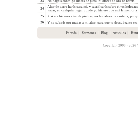
23
No hagáis conmigo dioses de plata, ni dioses de oro os haréis.
Altar de tierra harás para mí, y sacrificarás sobre él tus holocau
24
vacas; en cualquier lugar donde yo hiciere que esté la memoria 
25
Y si me hicieres altar de piedras, no las labres de cantería; porqu
26
Y no subirás por gradas a mi altar, para que tu desnudez no sea 
Portada
|
Sermones
|
Blog
|
Artículos
|
Him
Copyright 2000 - 2026 ©