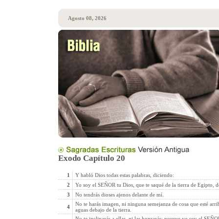
Agosto 08, 2026
Exodo Capítulo 20
1
Y habló Dios todas estas palabras, diciendo:
2
Yo soy el SEÑOR tu Dios, que te saqué de la tierra de Egipto, de
3
No tendrás dioses ajenos delante de mí.
No te harás imagen, ni ninguna semejanza de cosa que esté arriba 
4
aguas debajo de la tierra.
No te inclinarás a ellas, ni las honrarás; porque yo soy el SEÑOR