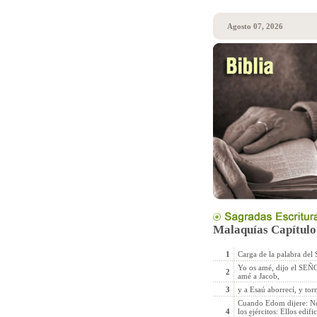
Agosto 07, 2026
Malaquías Capítulo
1
Carga de la palabra del
Yo os amé, dijo el SEÑO
2
amé a Jacob,
3
y a Esaú aborrecí, y tor
Cuando Edom dijere: No
4
los ejércitos: Ellos edif