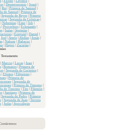
s
|
Exodo
|
Levítico
|
os
|
Deuteronomio
|
Josué
|
|
Rut
|
Primera de Samuel
|
da de Samuel
|
Primera de
|
Segunda de Reyes
|
Primera
nicas
|
Segunda de Crónicas
|
|
Nehemías
|
Ester
|
Job
|
s
|
Proverbios
|
Eclesiastés
|
es
|
Isaías
|
Jeremías
|
taciones
|
Ezequiel
|
Daniel
|
|
Joel
|
Amós
|
Abdías
|
Jonás
|
as
|
Nahum
|
Habacuc
|
as
|
Hageo
|
Zacarías
|
uías
 Testamento
|
Marcos
|
Lucas
|
Juan
|
s
|
Romanos
|
Primera de
ios
|
Segunda de Corintios
|
s
|
Efesios
|
Filipenses
|
nses
|
Primera de
nicenses
|
Segunda de
nicenses
|
Primera de Timoteo
|
da de Timoteo
|
Tito
|
Filemón
|
os
|
Santiago
|
Primera de
|
Segunda de Pedro
|
Primera
n
|
Segunda de Juan
|
Tercera
n
|
Judas
|
Apocalipsis
Contáctenos