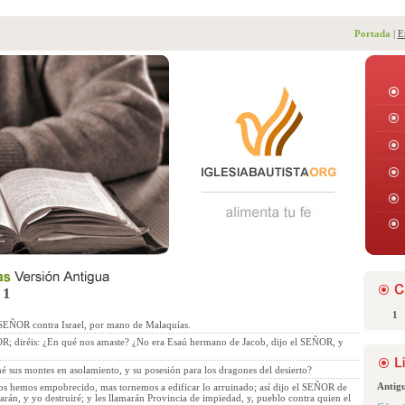
Portada
|
E
 1
1
 SEÑOR contra Israel, por mano de Malaquías.
R; diréis: ¿En qué nos amaste? ¿No era Esaú hermano de Jacob, dijo el SEÑOR, y
né sus montes en asolamiento, y su posesión para los dragones del desierto?
Antig
s hemos empobrecido, mas tornemos a edificar lo arruinado; así dijo el SEÑOR de
icarán, y yo destruiré; y les llamarán Provincia de impiedad, y, pueblo contra quien el