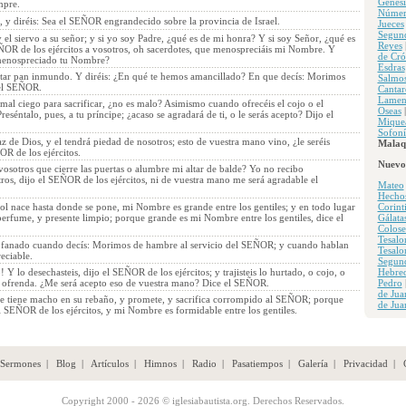
Génesi
mpre.
Númer
, y diréis: Sea el SEÑOR engrandecido sobre la provincia de Israel.
Jueces
Segun
y el siervo a su señor; y si yo soy Padre, ¿qué es de mi honra? Y si soy Señor, ¿qué es
Reyes
ÑOR de los ejércitos a vosotros, oh sacerdotes, que menospreciáis mi Nombre. Y
de Cró
menospreciado tu Nombre?
Esdras
ltar pan inmundo. Y diréis: ¿En qué te hemos amancillado? En que decís: Morimos
Salmo
del SEÑOR.
Cantar
Lamen
mal ciego para sacrificar, ¿no es malo? Asimismo cuando ofrecéis el cojo o el
Oseas
séntalo, pues, a tu príncipe; ¿acaso se agradará de ti, o le serás acepto? Dijo el
Mique
Sofoní
az de Dios, y el tendrá piedad de nosotros; esto de vuestra mano vino, ¿le seréis
Malaq
R de los ejércitos.
Nuevo
osotros que cierre las puertas o alumbre mi altar de balde? Yo no recibo
os, dijo el SEÑOR de los ejércitos, ni de vuestra mano me será agradable el
Mateo
Hecho
ol nace hasta donde se pone, mi Nombre es grande entre los gentiles; y en todo lugar
Corint
erfume, y presente limpio; porque grande es mi Nombre entre los gentiles, dice el
Gálata
Colose
Tesalo
rofanado cuando decís: Morimos de hambre al servicio del SEÑOR; y cuando hablan
Tesalo
eciable.
Segun
 Y lo desechasteis, dijo el SEÑOR de los ejércitos; y trajisteis lo hurtado, o cojo, o
Hebre
s ofrenda. ¿Me será acepto eso de vuestra mano? Dice el SEÑOR.
Pedro
de Jua
e tiene macho en su rebaño, y promete, y sacrifica corrompido al SEÑOR; porque
de Jua
 SEÑOR de los ejércitos, y mi Nombre es formidable entre los gentiles.
Sermones
|
Blog
|
Artículos
|
Himnos
|
Radio
|
Pasatiempos
|
Galería
|
Privacidad
|
Copyright 2000 - 2026 © iglesiabautista.org. Derechos Reservados.