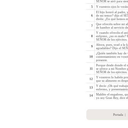
SEÑOR se airó para sie
5
Y vuestros ojos lo verán
El hijo honró al padre, 
6
de mi temor? dijo el SE
diréis: ¿En qué hemos 
Que ofrecéis sobre mi a
7
de hambre al servicio 
Y cuando ofrecéis el ani
8
enfermo, ¿no es malo? Pre
SEÑOR de los ejércitos.
Ahora, pues, orad a la f
9
agradables? Dijo el SEÑO
¿Quién también hay de v
10
contentamiento en vosotr
presente.
Porque desde donde el s
11
se ofrece a mi Nombre p
SEÑOR de los ejércitos.
Y vosotros lo habéis p
12
que su alimento es despr
Y decís: ¡Oh qué trabajo!
13
enfermo, y presentastei
Maldito el engañoso, qu
14
yo soy Gran Rey, dice el
Portada
|