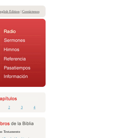
nglish Edition
|
Contáctenos
2
3
4
uo Testamento