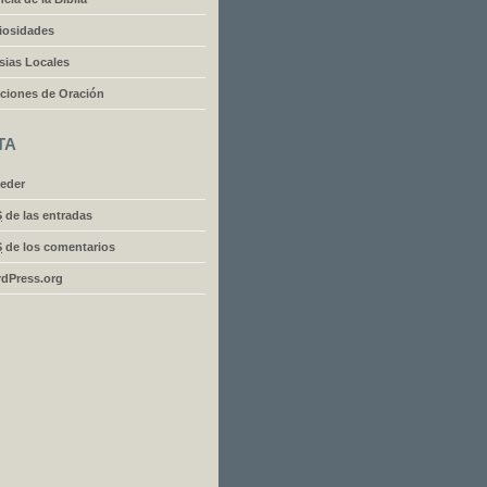
iosidades
esias Locales
iciones de Oración
TA
eder
S
de las entradas
S
de los comentarios
dPress.org