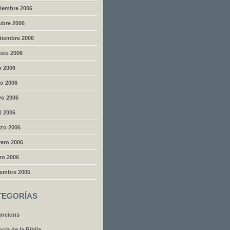
iembre 2006
ubre 2006
tiembre 2006
sto 2006
o 2006
io 2006
o 2006
l 2006
zo 2006
rero 2006
ro 2006
iembre 2005
TEGORÍAS
ncions
cia de la Biblia