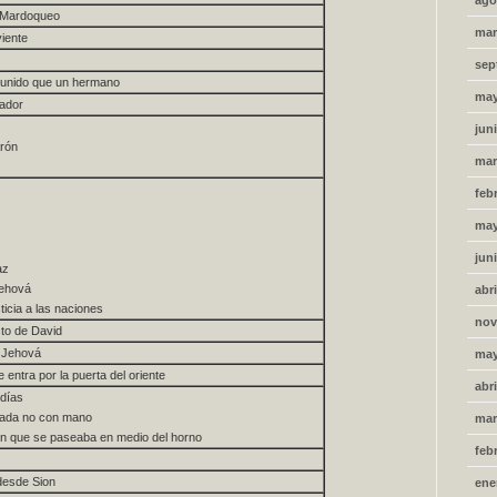
ago
o Mardoqueo
mar
viente
sep
 unido que un hermano
may
cador
jun
arón
mar
feb
may
jun
az
Jehová
abri
sticia a las naciones
nov
sto de David
e Jehová
may
e entra por la puerta del oriente
abri
 días
tada no con mano
mar
ón que se paseaba en medio del horno
feb
 desde Sion
ene