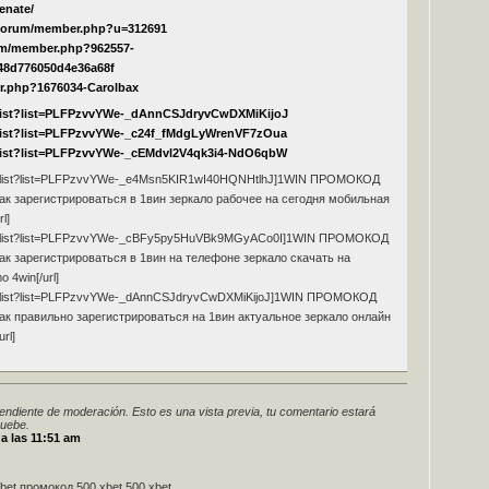
enate/
/forum/member.php?u=312691
om/member.php?962557-
48d776050d4e36a68f
r.php?1676034-Carolbax
ylist?list=PLFPzvvYWe-_dAnnCSJdryvCwDXMiKijoJ
ylist?list=PLFPzvvYWe-_c24f_fMdgLyWrenVF7zOua
ylist?list=PLFPzvvYWe-_cEMdvl2V4qk3i4-NdO6qbW
playlist?list=PLFPzvvYWe-_e4Msn5KIR1wI40HQNHtlhJ]1WIN ПРОМОКОД
как зарегистрироваться в 1вин зеркало рабочее на сегодня мобильная
l]
playlist?list=PLFPzvvYWe-_cBFy5py5HuVBk9MGyACo0I]1WIN ПРОМОКОД
как зарегистрироваться в 1вин на телефоне зеркало скачать на
 4win[/url]
playlist?list=PLFPzvvYWe-_dAnnCSJdryvCwDXMiKijoJ]1WIN ПРОМОКОД
как правильно зарегистрироваться на 1вин актуальное зеркало онлайн
rl]
endiente de moderación. Esto es una vista previa, tu comentario estará
ruebe.
a las 11:51 am
t промокод 500 xbet 500 xbet