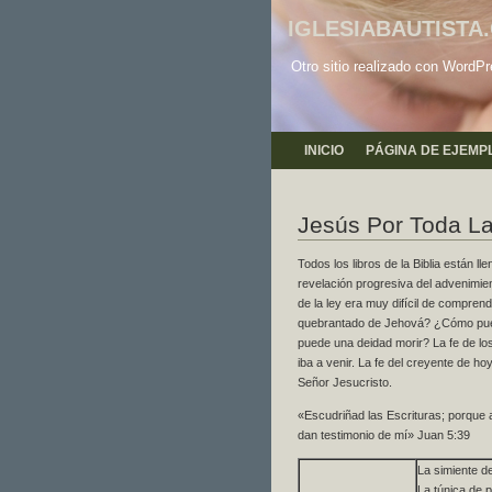
IGLESIABAUTISTA
Otro sitio realizado con WordP
INICIO
PÁGINA DE EJEMP
Jesús Por Toda La
Todos los libros de la Biblia están l
revelación progresiva del advenimie
de la ley era muy difícil de compr
quebrantado de Jehová? ¿Cómo pu
puede una deidad morir? La fe de los
iba a venir. La fe del creyente de h
Señor Jesucristo.
«Escudriñad las Escrituras; porque a
dan testimonio de mí» Juan 5:39
La simiente de
La túnica de p