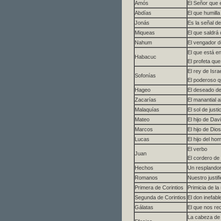
Amós
El Señor que e
Abdías
El que humill
Jonás
Es la señal de
Miqueas
El que saldrá
Nahum
El vengador d
El que está e
Habacuc
El profeta qu
El rey de Isra
Sofonías
El poderoso q
Hageo
El deseado de
Zacarías
El manantial 
Malaquías
El sol de just
Mateo
El hijo de Dav
Marcos
El hijo de Dios
Lucas
El hijo del ho
El verbo
Juan
El cordero de
Hechos
Un resplandor
Romanos
Nuestro justif
Primera de Corintios
Primicia de la
Segunda de Corintios
El don inefabl
Gálatas
El que nos red
La cabeza de l