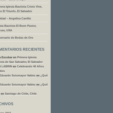
mera Iglesia Bautista Cristo Vive,
to El Triunfo, El Salvador
idad – Angelina Carrillo
esia Bautista El Buen Pastor,
sas, USA
versario de Bodas de Oro
MENTARIOS RECIENTES
a Escobar
en
Primera Iglesia
sta de San Salvador, El Salvador
N LABRIN
en
Celebrando 45 Años
dos
 Eduardo Sotomayor Valdez
en
¿Qué
?
 Eduardo Sotomayor Valdez
en
¿Qué
?
en
Santiago de Chile, Chile
CHIVOS