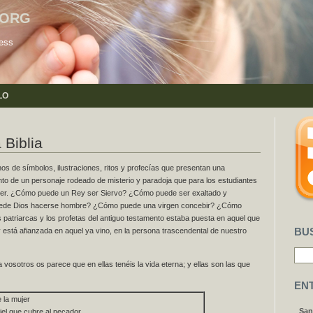
.ORG
ress
LO
 Biblia
lenos de símbolos, ilustraciones, ritos y profecías que presentan una
nto de un personaje rodeado de misterio y paradoja que para los estudiantes
ender. ¿Cómo puede un Rey ser Siervo? ¿Cómo puede ser exaltado y
ede Dios hacerse hombre? ¿Cómo puede una virgen concebir? ¿Cómo
 patriarcas y los profetas del antiguo testamento estaba puesta en aquel que
oy está afianzada en aquel ya vino, en la persona trascendental de nuestro
BU
 vosotros os parece que en ellas tenéis la vida eterna; y ellas son las que
EN
 la mujer
San
iel que cubre al pecador