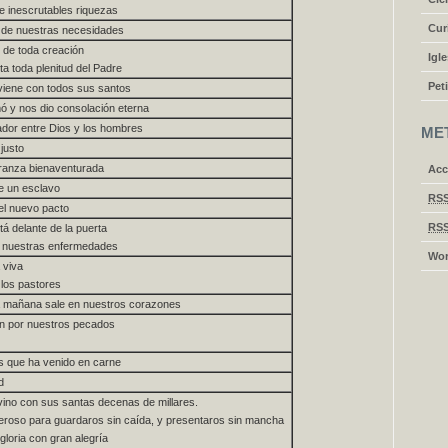
de inescrutables riquezas
Cur
r de nuestras necesidades
o de toda creación
Igl
ta toda plenitud del Padre
Pet
viene con todos sus santos
ó y nos dio consolación eterna
ador entre Dios y los hombres
ME
 justo
ranza bienaventurada
Acc
de un esclavo
RS
el nuevo pacto
RS
tá delante de la puerta
e nuestras enfermedades
Wor
a viva
 los pastores
la mañana sale en nuestros corazones
ón por nuestros pecados
os que ha venido en carne
d
vino con sus santas decenas de millares.
eroso para guardaros sin caída, y presentaros sin mancha
gloria con gran alegría