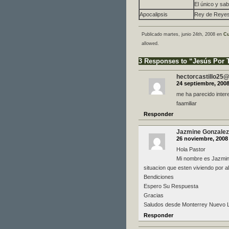
El único y sa
Apocalipsis
Rey de Reyes
Publicado martes, junio 24th, 2008 en
Cu
allowed.
3 Responses to “Jesús Por T
hectorcastillo25
24 septiembre, 2008
me ha parecido inter
faamiliar
Responder
Jazmine Gonzalez
26 noviembre, 2008 
Hola Pastor
Mi nombre es Jazmine
situacion que esten viviendo por 
Bendiciones
Espero Su Respuesta
Gracias
Saludos desde Monterrey Nuevo 
Responder