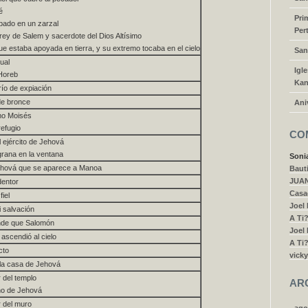
é
Pri
abado en un zarzal
Per
rey de Salem y sacerdote del Dios Altísimo
ue estaba apoyada en tierra, y su extremo tocaba en el cielo
San
ual
Igl
Horeb
Kan
ío de expiación
de bronce
Ani
mo Moisés
refugio
CO
l ejército de Jehová
grana en la ventana
Soni
Jehová que se aparece a Manoa
Bauti
JUA
dentor
Casa
iel
Joel
i salvación
A Ti
de que Salomón
Joel
 ascendió al cielo
A Ti
cto
vicky
a la casa de Jehová
 del templo
AR
o de Jehová
r del muro