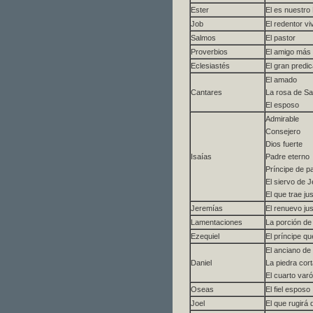
Ester
El es nuestr
Job
El redentor vi
Salmos
El pastor
Proverbios
El amigo más
Eclesiastés
El gran predi
El amado
Cantares
La rosa de S
El esposo
Admirable
Consejero
Dios fuerte
Isaías
Padre eterno
Príncipe de p
El siervo de 
El que trae ju
Jeremías
El renuevo ju
Lamentaciones
La porción d
Ezequiel
El príncipe qu
El anciano de
Daniel
La piedra cor
El cuarto var
Oseas
El fiel esposo
Joel
El que rugirá