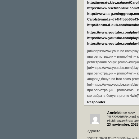
http://megatv.kiev.ua/user/Carol
https://www.vsetutonline.com
http://www.ts-gaminggroup.c
Carolstymn&s=d74f4fb5b66a43
http://forum.d-dub.com/membe
https://www.youtube.com/pla
https://www.youtube.com/pla
https://www.youtube.com/pla
[url=https://www.youtube.com/
при регистрации – promo4win – 
регистрация бонус promo 4win[/ur
[url=https://www.youtube.com/
при регистрации – promo4win – 
андроид бонус по free spins promo
[url=https://www.youtube.com/
при регистрации – promo4win – 
как забрать бонус в promo 4win[/u
Responder
AnnieIdese
dice:
Tu comentario está p
visible cuando se ap
23 noviembre, 2025 
Здрасте
1XBET ПРОМОКОД 500xbet – 1xbe