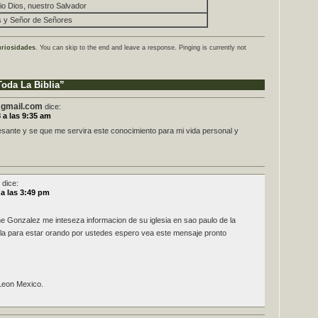
bio Dios, nuestro Salvador
 y Señor de Señores
riosidades
. You can skip to the end and leave a response. Pinging is currently not
oda La Biblia”
@gmail.com
dice:
 a las 9:35 am
esante y se que me servira este conocimiento para mi vida personal y
dice:
a las 3:49 pm
 Gonzalez me inteseza informacion de su iglesia en sao paulo de la
alla para estar orando por ustedes espero vea este mensaje pronto
Leon Mexico.