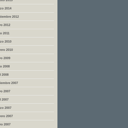
sto 2015
zo 2014
tiembre 2012
o 2012
io 2011
zo 2010
rero 2010
o 2009
io 2008
l 2008
iembre 2007
o 2007
l 2007
zo 2007
rero 2007
ro 2007