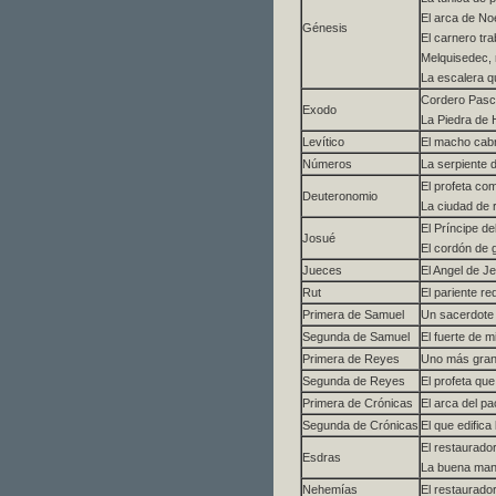
El arca de No
Génesis
El carnero tr
Melquisedec, 
La escalera q
Cordero Pasc
Exodo
La Piedra de 
Levítico
El macho cabr
Números
La serpiente 
El profeta co
Deuteronomio
La ciudad de 
El Príncipe de
Josué
El cordón de 
Jueces
El Angel de 
Rut
El pariente re
Primera de Samuel
Un sacerdote f
Segunda de Samuel
El fuerte de m
Primera de Reyes
Uno más gran
Segunda de Reyes
El profeta que
Primera de Crónicas
El arca del pa
Segunda de Crónicas
El que edific
El restaurador
Esdras
La buena man
Nehemías
El restaurado