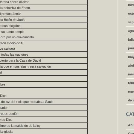
staba sobre el altar
nov
a la soberbia de Edom
oct
l profeta Jonás
 de Belén de Judá
sep
e sus elegidos
ago
n su santo templo
e ora por un avivamiento
juli
el en medio de ti
jun
ue salvará
 todas las naciones
may
abierto para la Casa de David
abri
icia que en sus alas traerá salvación
id
mar
feb
mbre
ene
 Dios
dic
 de luz del cielo que rodeaba a Saulo
icador
 resurrección
CA
e de Dios
Anu
ime de la maldición de la ley
a iglesia
Cien