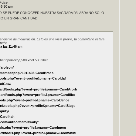
O
dice:
s 6:50 pm
MO SE PUEDE CONOCEER NUESTRA SAGRADA PALABRA NO SOLO
INO EN GRAN CANTIDAD
endiente de moderación. Esto es una vista previa, tu comentario estará
ruebe.
a las 11:46 am
t промокод 500 xbet 500 xbet
Carolson/
k/member.php?1911493-CarolBrads
tools.php?event=profile&pname=Caroldaf
rolGaw/
board/tools.php?event=profile&pname=CarolArorb
board/tools.php?event=profile&pname=Carolfliet
tools.php?event=profile&pname=CarolJence
oard/tools.php?event=profile&pname=CarolSlags
ginty/
r/Carolhah
.com/author/carolswaky/
tools.php?event=profile&pname=Carolmem
ard/tools.php?event=profile&pname=CarolWhini