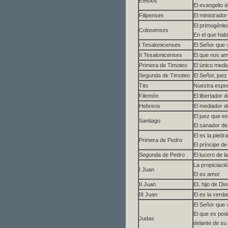
Efesios
El evangelio 
Filipenses
El ministrado
El primogénit
Colosenses
En el que habi
I Tesalonicenses
El Señor que 
II Tesalonicenses
El que nos am
Primera de Timoteo
El único medi
Segunda de Timoteo
El Señor, juez
Tito
Nuestra espe
Filemón
El libertador 
Hebreos
El mediador d
El juez que es
Santiago
El sanador d
El es la piedr
Primera de Pedro
El príncipe de
Segunda de Pedro
El lucero de 
La propiciaci
I Juan
El es amor
II Juan
EL hijo de Di
III Juan
El es la verda
El Señor que 
El que es pod
Judas
delante de su 