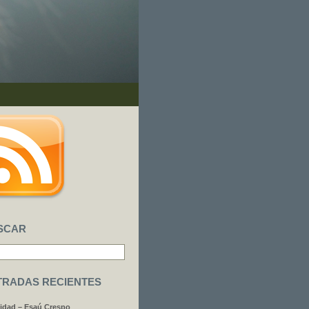
SCAR
TRADAS RECIENTES
idad – Esaú Crespo