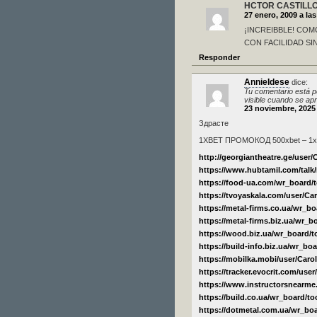
HCTOR CASTILL
27 enero, 2009 a la
¡INCREIBBLE! CO
CON FACILIDAD S
Responder
AnnieIdese
dice:
Tu comentario está p
visible cuando se ap
23 noviembre, 2025 
Здрасте
1XBET ПРОМОКОД 500xbet – 1xbe
http://georgiantheatre.ge/user/
https://www.hubtamil.com/tal
https://food-ua.com/wr_board/
https://tvoyaskala.com/user/Ca
https://metal-firms.co.ua/wr_
https://metal-firms.biz.ua/wr_
https://wood.biz.ua/wr_board/
https://build-info.biz.ua/wr_b
https://mobilka.mobi/user/Carol
https://tracker.evocrit.com/use
https://www.instructorsnearme
https://build.co.ua/wr_board/
https://dotmetal.com.ua/wr_bo