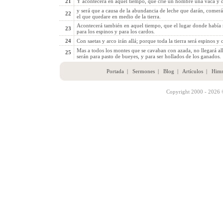
21
Y acontecerá en aquel tiempo, que críe un hombre una vaca y d
y será que a causa de la abundancia de leche que darán, comer
22
el que quedare en medio de la tierra.
Acontecerá también en aquel tiempo, que el lugar donde había mi
23
para los espinos y para los cardos.
24
Con saetas y arco irán allá; porque toda la tierra será espinos y 
Mas a todos los montes que se cavaban con azada, no llegará all
25
serán para pasto de bueyes, y para ser hollados de los ganados.
Portada
|
Sermones
|
Blog
|
Artículos
|
Him
Copyright 2000 - 2026 ©