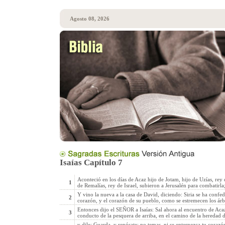
Agosto 08, 2026
Isaías Capítulo 7
Aconteció en los días de Acaz hijo de Jotam, hijo de Uzías, rey 
1
de Remalías, rey de Israel, subieron a Jerusalén para combatirl
Y vino la nueva a la casa de David, diciendo: Siria se ha confed
2
corazón, y el corazón de su pueblo, como se estremecen los árb
Entonces dijo el SEÑOR a Isaías: Sal ahora al encuentro de Acaz,
3
conducto de la pesquera de arriba, en el camino de la heredad 
y dile: Guarda, y repósate; no temas, ni se enternezca tu corazó