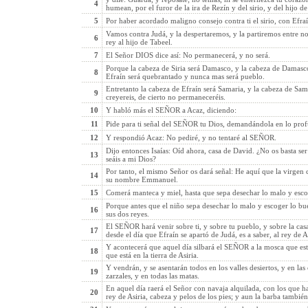
4
humean, por el furor de la ira de Rezín y del sirio, y del hijo d
5
Por haber acordado maligno consejo contra ti el sirio, con Efraí
Vamos contra Judá, y la despertaremos, y la partiremos entre n
6
rey al hijo de Tabeel.
7
El Señor DIOS dice así: No permanecerá, y no será.
Porque la cabeza de Siria será Damasco, y la cabeza de Damasco
8
Efraín será quebrantado y nunca mas será pueblo.
Entretanto la cabeza de Efraín será Samaria, y la cabeza de Sama
9
creyereis, de cierto no permaneceréis.
10
Y habló más el SEÑOR a Acaz, diciendo:
11
Pide para ti señal del SEÑOR tu Dios, demandándola en lo profu
12
Y respondió Acaz: No pediré, y no tentaré al SEÑOR.
Dijo entonces Isaías: Oíd ahora, casa de David. ¿No os basta se
13
seáis a mi Dios?
Por tanto, el mismo Señor os dará señal: He aquí que la virgen
14
su nombre Emmanuel.
15
Comerá manteca y miel, hasta que sepa desechar lo malo y esco
Porque antes que el niño sepa desechar lo malo y escoger lo bue
16
sus dos reyes.
El SEÑOR hará venir sobre ti, y sobre tu pueblo, y sobre la cas
17
desde el día que Efraín se apartó de Judá, es a saber, al rey de As
Y acontecerá que aquel día silbará el SEÑOR a la mosca que está 
18
que está en la tierra de Asiria.
Y vendrán, y se asentarán todos en los valles desiertos, y en las 
19
zarzales, y en todas las matas.
En aquel día raerá el Señor con navaja alquilada, con los que hab
20
rey de Asiria, cabeza y pelos de los pies; y aun la barba también