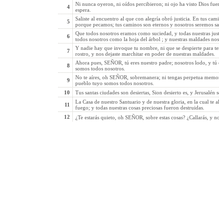
Ni nunca oyeron, ni oídos percibieron; ni ojo ha visto Dios fuera
4
espera.
Saliste al encuentro al que con alegría obró justicia. En tus cami
5
porque pecamos; tus caminos son eternos y nosotros seremos sa
Que todos nosotros eramos como suciedad, y todas nuestras jus
6
todos nosotros como la hoja del árbol ; y nuestras maldades no
Y nadie hay que invoque tu nombre, ni que se despierte para ten
7
rostro, y nos dejaste marchitar en poder de nuestras maldades.
Ahora pues, SEÑOR, tú eres nuestro padre; nosotros lodo, y tú 
8
somos todos nosotros.
No te aíres, oh SEÑOR, sobremanera; ni tengas perpetua memori
9
pueblo tuyo somos todos nosotros.
10
Tus santas ciudades son desiertas, Sion desierto es, y Jerusalén 
La Casa de nuestro Santuario y de nuestra gloria, en la cual te 
11
fuego; y todas nuestras cosas preciosas fueron destruidas.
12
¿Te estarás quieto, oh SEÑOR, sobre estas cosas? ¿Callarás, y n