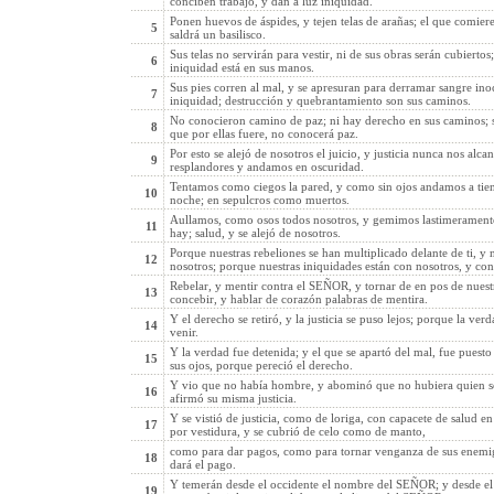
conciben trabajo, y dan a luz iniquidad.
Ponen huevos de áspides, y tejen telas de arañas; el que comiere
5
saldrá un basilisco.
Sus telas no servirán para vestir, ni de sus obras serán cubierto
6
iniquidad está en sus manos.
Sus pies corren al mal, y se apresuran para derramar sangre in
7
iniquidad; destrucción y quebrantamiento son sus caminos.
No conocieron camino de paz; ni hay derecho en sus caminos; su
8
que por ellas fuere, no conocerá paz.
Por esto se alejó de nosotros el juicio, y justicia nunca nos alca
9
resplandores y andamos en oscuridad.
Tentamos como ciegos la pared, y como sin ojos andamos a tie
10
noche; en sepulcros como muertos.
Aullamos, como osos todos nosotros, y gemimos lastimeramente
11
hay; salud, y se alejó de nosotros.
Porque nuestras rebeliones se han multiplicado delante de ti, y
12
nosotros; porque nuestras iniquidades están con nosotros, y co
Rebelar, y mentir contra el SEÑOR, y tornar de en pos de nuestr
13
concebir, y hablar de corazón palabras de mentira.
Y el derecho se retiró, y la justicia se puso lejos; porque la ve
14
venir.
Y la verdad fue detenida; y el que se apartó del mal, fue puest
15
sus ojos, porque pereció el derecho.
Y vio que no había hombre, y abominó que no hubiera quien se i
16
afirmó su misma justicia.
Y se vistió de justicia, como de loriga, con capacete de salud e
17
por vestidura, y se cubrió de celo como de manto,
como para dar pagos, como para tornar venganza de sus enemigos,
18
dará el pago.
Y temerán desde el occidente el nombre del SEÑOR; y desde el 
19