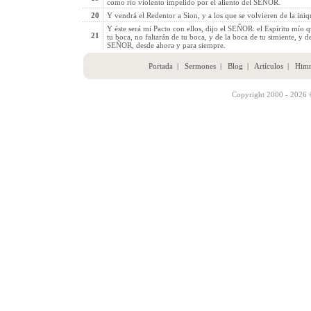
como río violento impelido por el aliento del SEÑOR.
20
Y vendrá el Redentor a Sion, y a los que se volvieren de la ini
Y éste será mi Pacto con ellos, dijo el SEÑOR: el Espíritu mío q
21
tu boca, no faltarán de tu boca, y de la boca de tu simiente, y de
SEÑOR, desde ahora y para siempre.
Portada
|
Sermones
|
Blog
|
Artículos
|
Him
Copyright 2000 - 2026 ©