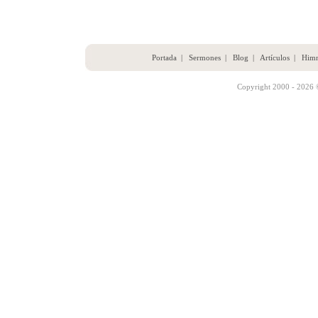
Portada
|
Sermones
|
Blog
|
Artículos
|
Him
Copyright 2000 - 2026 ©