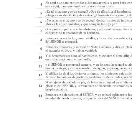
He aquí que para contiendas y debates ayunáis, y para herir c
4
hasta aquí, para que vuestra voz sea oída en lo alto.
¿Es tal el ayuno que yo escogí? ¿Que de día aflija el hombre 
5
y haga cama de cilicio y de ceniza? ¿Llamaréis esto ayuno, y 
¿No es antes el ayuno que yo escogí, desatar los líos de impieda
6
libres a los quebrantados, y que rompáis todo yugo?
Que partas tu pan con el hambriento, y a los pobres errantes me
7
cubras; y no te escondas de tu hermano.
Entonces nacerá tu luz, como el alba; y tu sanidad reverdecerá pres
8
del SEÑOR te recogerá.
Entonces invocarás, y oirás al SEÑOR; clamarás, y dirá él: Heme
9
el extender el dedo, y hablar vanidad:
Y si derramares tu alma al hambriento, y saciares al alma afligida
10
oscuridad será como el mediodía;
y el SEÑOR te pastoreará siempre, y en las sequías saciará tu a
11
huerta de riego, y como manadero de aguas, cuyas aguas nunca 
Y edificarán de ti los desiertos antiguos, los cimientos caídos d
12
llamado Reparador de portillos, Restaurador de calzadas para ha
Si retrajeres del sábado tu pie, de hacer tu voluntad en mi día sa
13
glorioso del SEÑOR, y lo venerares no haciendo tus caminos, n
propias palabras.
Entonces te deleitarás en el SEÑOR: y yo te haré subir sobre las a
14
heredad de Jacob tu padre, porque la boca del SEÑOR ha habla