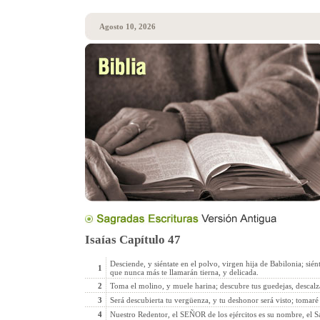
Agosto 10, 2026
Isaías Capítulo 47
Desciende, y siéntate en el polvo, virgen hija de Babilonia; siénta
1
que nunca más te llamarán tierna, y delicada.
2
Toma el molino, y muele harina; descubre tus guedejas, descalza l
3
Será descubierta tu vergüenza, y tu deshonor será visto; tomar
4
Nuestro Redentor, el SEÑOR de los ejércitos es su nombre, el Sa