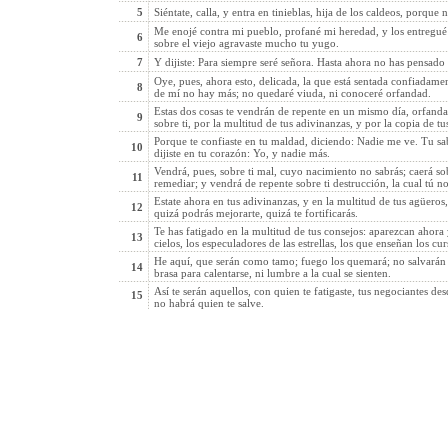
5
Siéntate, calla, y entra en tinieblas, hija de los caldeos, porque
Me enojé contra mi pueblo, profané mi heredad, y los entregué e
6
sobre el viejo agravaste mucho tu yugo.
7
Y dijiste: Para siempre seré señora. Hasta ahora no has pensado e
Oye, pues, ahora esto, delicada, la que está sentada confiadamen
8
de mí no hay más; no quedaré viuda, ni conoceré orfandad.
Estas dos cosas te vendrán de repente en un mismo día, orfand
9
sobre ti, por la multitud de tus adivinanzas, y por la copia de 
Porque te confiaste en tu maldad, diciendo: Nadie me ve. Tu sa
10
dijiste en tu corazón: Yo, y nadie más.
Vendrá, pues, sobre ti mal, cuyo nacimiento no sabrás; caerá so
11
remediar; y vendrá de repente sobre ti destrucción, la cual tú n
Estate ahora en tus adivinanzas, y en la multitud de tus agüeros, 
12
quizá podrás mejorarte, quizá te fortificarás.
Te has fatigado en la multitud de tus consejos: aparezcan ahora
13
cielos, los especuladores de las estrellas, los que enseñan los cur
He aquí, que serán como tamo; fuego los quemará; no salvarán 
14
brasa para calentarse, ni lumbre a la cual se sienten.
Así te serán aquellos, con quien te fatigaste, tus negociantes d
15
no habrá quien te salve.