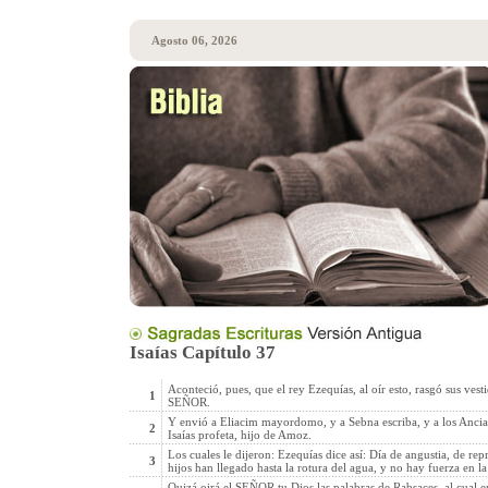
Agosto 06, 2026
Isaías Capítulo 37
Aconteció, pues, que el rey Ezequías, al oír esto, rasgó sus vesti
1
SEÑOR.
Y envió a Eliacim mayordomo, y a Sebna escriba, y a los Anciano
2
Isaías profeta, hijo de Amoz.
Los cuales le dijeron: Ezequías dice así: Día de angustia, de rep
3
hijos han llegado hasta la rotura del agua, y no hay fuerza en la
Quizá oirá el SEÑOR tu Dios las palabras de Rabsaces, al cual en