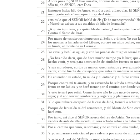
Ahora pues, SEÑOR Dios nuestro, líbranos de su mano, para que 
20
sólo tú, oh SEÑOR, eres Dios.
Entonces Isaías hijo de Amoz, envió a decir a Ezequías: El SEÑO
21
me rogaste sobre Sennaquerib rey de Asiria,
esto es lo que el SEÑOR habló de él: ¿Te ha menospreciado? Ha 
22
¿Meneó su cabeza a tus espaldas oh hija de Jerusalén?
¿A quién injuriaste, y a quién blasfemaste? ¿Contra quién has al
23
Contra el Santo de Israel.
Por mano de tus siervos vituperaste al Señor, y dijiste: Yo con la
24
los montes, a las laderas del Líbano; cortaré sus altos cedros, s
su límite, al monte de su Carmelo.
25
Yo cavé, y bebí las aguas; y con las pisadas de mis pies secaré to
¿No has oído decir, que de hace mucho tiempo yo la hice; que d
26
hecho venir, y será para destrucción de ciudades fuertes en mo
Y sus moradores, cortos de manos, quebrantados y avergonzad
27
verde; como hierba de los tejados, que antes de madurar se seca
28
He entendido tu estado, tu salida y tu entrada: y tu furor contra
Porque contra mí te airaste, y tu estruendo ha subido a mis oído
29
freno en tus labios, y te haré tornar por el camino por donde vin
Y esto te será por señal: Comerás este año lo que nace de suyo
30
suyo; y el año tercero sembraréis, y segaréis, y plantaréis viñas,
31
Y lo que hubiere escapado de la casa de Judá, tornará a echar raí
Porque de Jerusalén saldrá remanente, y del Monte de Sion esca
32
hará esto.
Por tanto, así dice el SEÑOR acerca del rey de Asiria: No entrará
33
vendrá delante de ella escudo, ni será echado sobre ella baluarte
34
Por el camino que vino, se tornará; y no entrará en esta ciudad
35
Y yo ampararé a esta ciudad para salvarla por amor de mí, y p
Y salió el Angel del SEÑOR, y mató ciento ochenta y cinco mil,