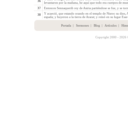
36
levantaron por la mañana, he aquí que todo era cuerpos de mue
37
Entonces Sennaquerib rey de Asiria partiéndose se fue, y se tor
Y acaeció, que estando orando en el templo de Nisroc su dios, Ad
38
espada; y huyeron a la tierra de Ararat; y reinó en su lugar Esar
Portada
|
Sermones
|
Blog
|
Artículos
|
Him
Copyright 2000 - 2026 ©