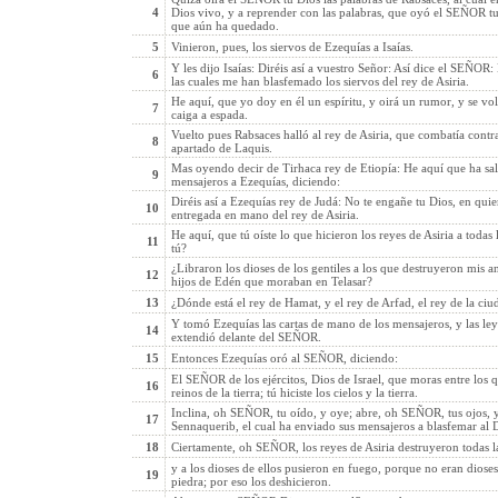
4
Dios vivo, y a reprender con las palabras, que oyó el SEÑOR tu
que aún ha quedado.
5
Vinieron, pues, los siervos de Ezequías a Isaías.
Y les dijo Isaías: Diréis así a vuestro Señor: Así dice el SEÑOR
6
las cuales me han blasfemado los siervos del rey de Asiria.
He aquí, que yo doy en él un espíritu, y oirá un rumor, y se volv
7
caiga a espada.
Vuelto pues Rabsaces halló al rey de Asiria, que combatía cont
8
apartado de Laquis.
Mas oyendo decir de Tirhaca rey de Etiopía: He aquí que ha sali
9
mensajeros a Ezequías, diciendo:
Diréis así a Ezequías rey de Judá: No te engañe tu Dios, en quie
10
entregada en mano del rey de Asiria.
He aquí, que tú oíste lo que hicieron los reyes de Asiria a todas 
11
tú?
¿Libraron los dioses de los gentiles a los que destruyeron mis a
12
hijos de Edén que moraban en Telasar?
13
¿Dónde está el rey de Hamat, y el rey de Arfad, el rey de la ci
Y tomó Ezequías las cartas de mano de los mensajeros, y las ley
14
extendió delante del SEÑOR.
15
Entonces Ezequías oró al SEÑOR, diciendo:
El SEÑOR de los ejércitos, Dios de Israel, que moras entre los 
16
reinos de la tierra; tú hiciste los cielos y la tierra.
Inclina, oh SEÑOR, tu oído, y oye; abre, oh SEÑOR, tus ojos, y
17
Sennaquerib, el cual ha enviado sus mensajeros a blasfemar al D
18
Ciertamente, oh SEÑOR, los reyes de Asiria destruyeron todas la
y a los dioses de ellos pusieron en fuego, porque no eran dios
19
piedra; por eso los deshicieron.