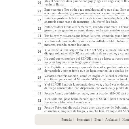
Mas el Señor os dará pan de congoja y agua de angustia; tu lluv
20
verán tu lluvia.
Entonces tus oídos oirán a tus espaldas palabra que diga: Este e
21
a la mano derecha, y para que no echéis a la mano izquierda.
Entonces profanarás la cobertura de tus esculturas de plata, y la
22
apartarás como trapo de menstruo; ¡Sal fuera! les dirás.
Entonces dará lluvia a tu sementera, cuando sembrares la tierra; y
23
grueso; y tus ganados en aquel tiempo serán apacentados en an
24
Tus bueyes y tus asnos que labran la tierra, comerán grano limp
Y sobre todo monte alto, y sobre todo collado subido, habrá ríos
25
matanza, cuando caerán las torres.
Y la luz de la luna será como la luz del Sol; y la luz del Sol sie
26
día que soldará el SEÑOR la quebradura de su pueblo, y curará l
He aquí que el nombre del SEÑOR viene de lejos: su rostro encen
27
ira; y su lengua, como fuego que consume.
Y su Espíritu, como arroyo que sale de madre, partirá hasta el cu
28
de vanidad; y poner freno que les haga errar en las quijadas de 
Vosotros tendréis canción, como en noche en la cual se celebra
29
con flauta, para venir al Monte del SEÑOR, al Fuerte de Israel.
Y el SEÑOR hará oír la potencia de su voz; y hará ver el descen
30
de fuego consumidor, con dispersión, con avenida, y piedra de
31
Porque Assur, que hirió con palo, con la voz del SEÑOR será q
Y en todo mal paso habrá báculo, que el SEÑOR hará hincar sob
32
fuerza del cielo peleará contra ella.
Porque Tofet está diputada desde ayer para el rey de Babilonia,
33
ensanchó su hoguera de fuego, y mucha leña. El soplo del SEÑ
Portada
|
Sermones
|
Blog
|
Artículos
|
Him