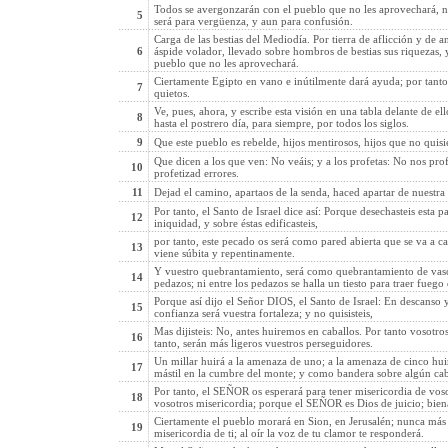
Todos se avergonzarán con el pueblo que no les aprovechará, ni 
5
será para vergüenza, y aun para confusión.
Carga de las bestias del Mediodía. Por tierra de aflicción y de a
6
áspide volador, llevado sobre hombros de bestias sus riquezas, 
pueblo que no les aprovechará.
Ciertamente Egipto en vano e inútilmente dará ayuda; por tanto y
7
quietos.
Ve, pues, ahora, y escribe esta visión en una tabla delante de el
8
hasta el postrero día, para siempre, por todos los siglos.
9
Que este pueblo es rebelde, hijos mentirosos, hijos que no quis
Que dicen a los que ven: No veáis; y a los profetas: No nos prof
10
profetizad errores.
11
Dejad el camino, apartaos de la senda, haced apartar de nuestra 
Por tanto, el Santo de Israel dice así: Porque desechasteis esta p
12
iniquidad, y sobre éstas edificasteis,
por tanto, este pecado os será como pared abierta que se va a 
13
viene súbita y repentinamente.
Y vuestro quebrantamiento, será como quebrantamiento de vaso 
14
pedazos; ni entre los pedazos se halla un tiesto para traer fueg
Porque así dijo el Señor DIOS, el Santo de Israel: En descanso y
15
confianza será vuestra fortaleza; y no quisisteis,
Mas dijisteis: No, antes huiremos en caballos. Por tanto vosotro
16
tanto, serán más ligeros vuestros perseguidores.
Un millar huirá a la amenaza de uno; a la amenaza de cinco hui
17
mástil en la cumbre del monte; y como bandera sobre algún ca
Por tanto, el SEÑOR os esperará para tener misericordia de voso
18
vosotros misericordia; porque el SEÑOR es Dios de juicio; bien
Ciertamente el pueblo morará en Sion, en Jerusalén; nunca más l
19
misericordia de ti; al oír la voz de tu clamor te responderá.