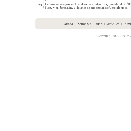
La luna se avergonzará, y el sol se confundirá, cuando el SEÑOR
23
Sion, y en Jerusalén, y delante de sus ancianos fuere glorioso.
Portada
|
Sermones
|
Blog
|
Artículos
|
Him
Copyright 2000 - 2026 ©