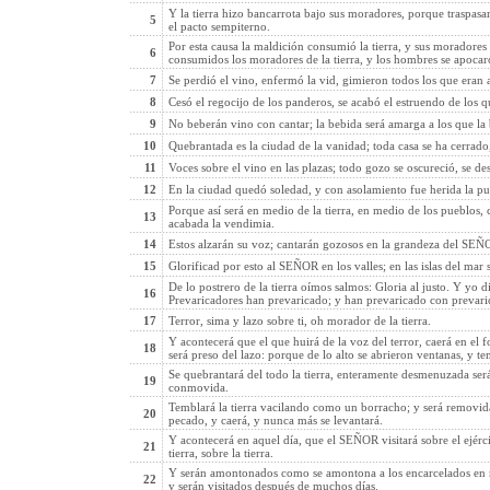
Y la tierra hizo bancarrota bajo sus moradores, porque traspasa
5
el pacto sempiterno.
Por esta causa la maldición consumió la tierra, y sus moradores
6
consumidos los moradores de la tierra, y los hombres se apocar
7
Se perdió el vino, enfermó la vid, gimieron todos los que eran 
8
Cesó el regocijo de los panderos, se acabó el estruendo de los qu
9
No beberán vino con cantar; la bebida será amarga a los que la 
10
Quebrantada es la ciudad de la vanidad; toda casa se ha cerrado
11
Voces sobre el vino en las plazas; todo gozo se oscureció, se deste
12
En la ciudad quedó soledad, y con asolamiento fue herida la pu
Porque así será en medio de la tierra, en medio de los pueblos
13
acabada la vendimia.
14
Estos alzarán su voz; cantarán gozosos en la grandeza del SEÑ
15
Glorificad por esto al SEÑOR en los valles; en las islas del ma
De lo postrero de la tierra oímos salmos: Gloria al justo. Y yo d
16
Prevaricadores han prevaricado; y han prevaricado con prevaric
17
Terror, sima y lazo sobre ti, oh morador de la tierra.
Y acontecerá que el que huirá de la voz del terror, caerá en el f
18
será preso del lazo: porque de lo alto se abrieron ventanas, y te
Se quebrantará del todo la tierra, enteramente desmenuzada será l
19
conmovida.
Temblará la tierra vacilando como un borracho; y será removid
20
pecado, y caerá, y nunca más se levantará.
Y acontecerá en aquel día, que el SEÑOR visitará sobre el ejércit
21
tierra, sobre la tierra.
Y serán amontonados como se amontona a los encarcelados en 
22
y serán visitados después de muchos días.