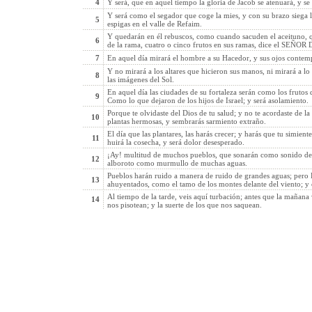
4
Y será, que en aquel tiempo la gloria de Jacob se atenuará, y se
Y será como el segador que coge la mies, y con su brazo siega 
5
espigas en el valle de Refaim.
Y quedarán en él rebuscos, como cuando sacuden el aceituno, q
6
de la rama, cuatro o cinco frutos en sus ramas, dice el SEÑOR D
7
En aquel día mirará el hombre a su Hacedor, y sus ojos contempl
Y no mirará a los altares que hicieron sus manos, ni mirará a lo 
8
las imágenes del Sol.
En aquel día las ciudades de su fortaleza serán como los frutos
9
Como lo que dejaron de los hijos de Israel; y será asolamiento.
Porque te olvidaste del Dios de tu salud; y no te acordaste de la
10
plantas hermosas, y sembrarás sarmiento extraño.
El día que las plantares, las harás crecer; y harás que tu simien
11
huirá la cosecha, y será dolor desesperado.
¡Ay! multitud de muchos pueblos, que sonarán como sonido de
12
alboroto como murmullo de muchas aguas.
Pueblos harán ruido a manera de ruido de grandes aguas; pero Di
13
ahuyentados, como el tamo de los montes delante del viento; y 
Al tiempo de la tarde, veis aquí turbación; antes que la mañana v
14
nos pisotean; y la suerte de los que nos saquean.