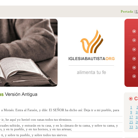
Portada
|
E
1
a Moisés: Entra al Faraón, y dile: El SEÑOR ha dicho así: Deja ir a mi pueblo, para
9
1
17
1
r ir, he aquí yo heriré con ranas todos tus términos.
25
2
s cuales subirán, y entrarán en tu casa, y en la cámara de tu cama, y sobre tu cama, y
33
3
os, y en tu pueblo, y en tus hornos, y en tus artesas;
 ti, y sobre tu pueblo, y sobre todos tus siervos.