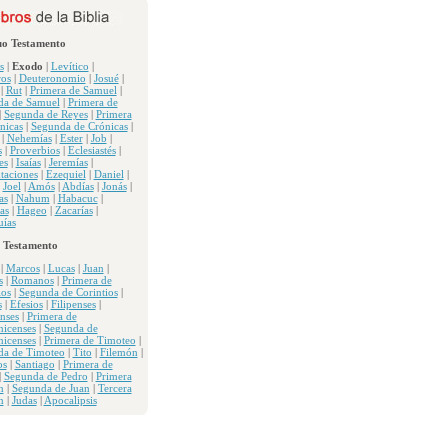
uo Testamento
s
|
Exodo
|
Levítico
|
os
|
Deuteronomio
|
Josué
|
|
Rut
|
Primera de Samuel
|
da de Samuel
|
Primera de
|
Segunda de Reyes
|
Primera
nicas
|
Segunda de Crónicas
|
|
Nehemías
|
Ester
|
Job
|
s
|
Proverbios
|
Eclesiastés
|
es
|
Isaías
|
Jeremías
|
taciones
|
Ezequiel
|
Daniel
|
|
Joel
|
Amós
|
Abdías
|
Jonás
|
as
|
Nahum
|
Habacuc
|
as
|
Hageo
|
Zacarías
|
ías
 Testamento
|
Marcos
|
Lucas
|
Juan
|
s
|
Romanos
|
Primera de
ios
|
Segunda de Corintios
|
s
|
Efesios
|
Filipenses
|
nses
|
Primera de
nicenses
|
Segunda de
nicenses
|
Primera de Timoteo
|
da de Timoteo
|
Tito
|
Filemón
|
os
|
Santiago
|
Primera de
|
Segunda de Pedro
|
Primera
n
|
Segunda de Juan
|
Tercera
n
|
Judas
|
Apocalipsis