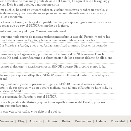
: Levántate de mañana y ponte delante del Faraón, he aquí él sale a las aguas; y
así: Deja ir a mi pueblo, para que me sirva.
 mi pueblo, he aquí yo enviaré sobre ti, y sobre tus siervos, y sobre tu pueblo, y
te de moscas; y las casas de los egipcios se llenarán de toda suerte de moscas, y
 ellos estuvieren.
la tierra de Gosén, en la cual mi pueblo habita, para que ninguna suerte de moscas
ue sepas que yo soy el SEÑOR en medio de la tierra.
ntre mi pueblo y el tuyo. Mañana será esta señal.
que vino toda suerte de moscas molestísimas sobre la casa del Faraón, y sobre las
obre toda la tierra de Egipto; y la tierra fue corrompida a causa de ellas.
 a Moisés y a Aarón, y les dijo: Andad, sacrificad a vuestro Dios en la tierra de
conviene que hagamos así, porque sacrificaríamos al SEÑOR nuestro Dios la
ios. He aquí, si sacrificáramos la abominación de los egipcios delante de ellos, ¿no
os por el desierto, y sacrificaremos al SEÑOR nuestro Dios, como él nos lo ha
dejaré ir para que sacrifiquéis al SEÑOR vuestro Dios en el desierto, con tal que no
or mí.
aquí, saliendo yo de tu presencia, rogaré al SEÑOR que las diversas suertes de
ón, y de sus siervos, y de su pueblo mañana; con tal que elFaraón no falte más, no
acrificar al SEÑOR.
e la presencia del Faraón, y oró al SEÑOR.
e a la palabra de Moisés; y quitó todas aquellas moscas del Faraón, y de sus
 sin que quedara una.
 esta vez su corazón, y no dejó ir al pueblo.
Sermones
|
Blog
|
Artículos
|
Himnos
|
Radio
|
Pasatiempos
|
Galería
|
Privacidad
|