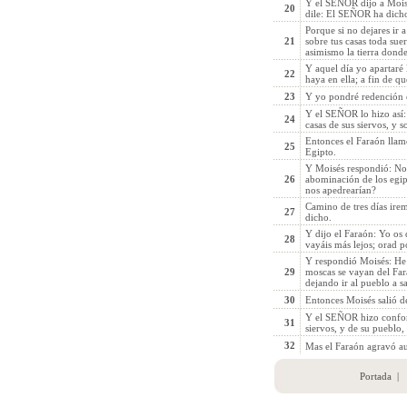
Y el SEÑOR dijo a Moisés
20
dile: El SEÑOR ha dicho 
Porque si no dejares ir a
21
sobre tus casas toda suer
asimismo la tierra donde
Y aquel día yo apartaré 
22
haya en ella; a fin de q
23
Y yo pondré redención e
Y el SEÑOR lo hizo así: 
24
casas de sus siervos, y s
Entonces el Faraón llamó
25
Egipto.
Y Moisés respondió: No 
26
abominación de los egipc
nos apedrearían?
Camino de tres días irem
27
dicho.
Y dijo el Faraón: Yo os 
28
vayáis más lejos; orad p
Y respondió Moisés: He 
29
moscas se vayan del Fara
dejando ir al pueblo a s
30
Entonces Moisés salió d
Y el SEÑOR hizo conform
31
siervos, y de su pueblo,
32
Mas el Faraón agravó aun
Portada
|