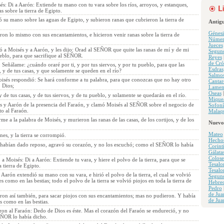
s: Di a Aarón: Extiende tu mano con tu vara sobre los ríos, arroyos, y estanques,
s sobre la tierra de Egipto.
 su mano sobre las aguas de Egipto, y subieron ranas que cubrieron la tierra de
Antig
Génesi
ron lo mismo con sus encantamientos, e hicieron venir ranas sobre la tierra de
Númer
Jueces
ó a Moisés y a Aarón, y les dijo: Orad al SEÑOR que quite las ranas de mí y de mi
Segun
ueblo, para que sacrifique al SEÑOR.
Reyes
de Cró
 Señálame: ¿cuándo oraré por ti, y por tus siervos, y por tu pueblo, para que las
Esdras
, y de tus casas, y que solamente se queden en el río?
Salmo
isés respondió: Se hará conforme a tu palabra, para que conozcas que no hay otro
Cantar
 Dios;
Lamen
Oseas
, y de tus casas, y de tus siervos, y de tu pueblo, y solamente se quedarán en el río.
Mique
s y Aarón de la presencia del Faraón, y clamó Moisés al SEÑOR sobre el negocio de
Sofoní
to al Faraón.
Malaqu
 a la palabra de Moisés, y murieron las ranas de las casas, de los cortijos, y de los
Nuevo
Mateo
es, y la tierra se corrompió.
Hecho
 habían dado reposo, agravó su corazón, y no los escuchó; como el SEÑOR lo había
Corint
Gálata
Colose
 Moisés: Di a Aarón: Extiende tu vara, y hiere el polvo de la tierra, para que se
Tesalo
 tierra de Egipto.
Tesalo
y Aarón extendió su mano con su vara, e hirió el polvo de la tierra, el cual se volvió
Segun
s como en las bestias; todo el polvo de la tierra se volvió piojos en toda la tierra de
Hebre
Pedro
de Jua
eron así también, para sacar piojos con sus encantamientos; mas no pudieron. Y había
de Jua
s como en las bestias.
ron al Faraón: Dedo de Dios es éste. Mas el corazón del Faraón se endureció, y no
EÑOR lo había dicho.