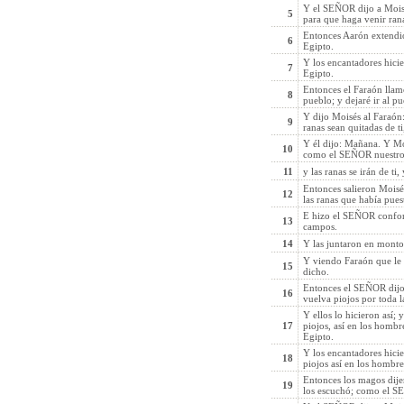
Y el SEÑOR dijo a Moisé
5
para que haga venir rana
Entonces Aarón extendió
6
Egipto.
Y los encantadores hicie
7
Egipto.
Entonces el Faraón llam
8
pueblo; y dejaré ir al p
Y dijo Moisés al Faraón:
9
ranas sean quitadas de ti
Y él dijo: Mañana. Y Mo
10
como el SEÑOR nuestro
11
y las ranas se irán de ti
Entonces salieron Moisé
12
las ranas que había pues
E hizo el SEÑOR conforme
13
campos.
14
Y las juntaron en monton
Y viendo Faraón que le
15
dicho.
Entonces el SEÑOR dijo a
16
vuelva piojos por toda la
Y ellos lo hicieron así; 
17
piojos, así en los hombre
Egipto.
Y los encantadores hici
18
piojos así en los hombre
Entonces los magos dije
19
los escuchó; como el S