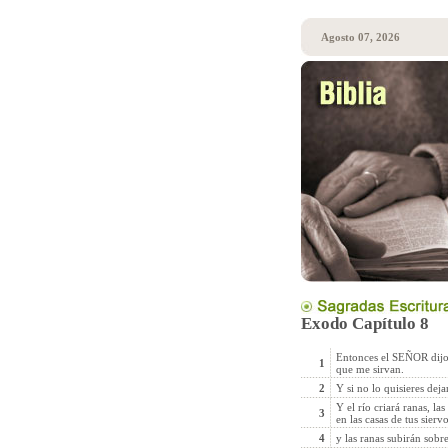
Agosto 07, 2026
Exodo Capítulo 8
Entonces el SEÑOR dijo 
1
que me sirvan.
2
Y si no lo quisieres deja
Y el río criará ranas, la
3
en las casas de tus sierv
4
y las ranas subirán sobre