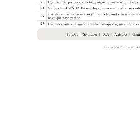
20
Dijo más: No podrás ver mi faz; porque no me verá hombre, y v
21
Y dijo aún el SEÑOR: He aquí lugar junto a mí, y tú estarás sob
y será que, cuando pasare mi gloria, yo te pondré en una hendi
22
hasta que haya pasado.
23
Después apartaré mi mano, y verás mis espaldas; mas mis fazes 
Portada
|
Sermones
|
Blog
|
Artículos
|
Him
Copyright 2000 - 2026 ©