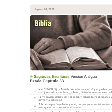
Agosto 08, 2026
Exodo Capítulo 33
Y el SEÑOR dijo a Moisés: Ve, sube de aquí, tú y el pueblo que sa
1
cual juré a Abraham, Isaac, y Jacob, diciendo: A tu simiente la d
(Y yo enviaré delante de ti el ángel, y echaré fuera al cananeo y
2
heveo y al jebuseo.)
A la tierra que fluye leche y miel; porque yo no subiré en medio
3
para que no te consuma en el camino.