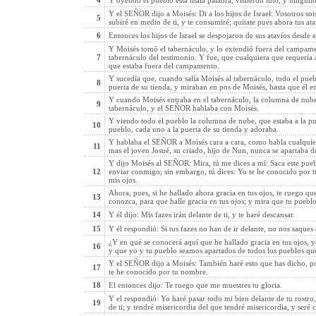
4
Y oyendo el pueblo esta mala palabra, vistieron luto, y ninguno
Y el SEÑOR dijo a Moisés: Di a los hijos de Israel: Vosotros s
5
subiré en medio de ti, y te consumiré; quítate pues ahora tus ata
6
Entonces los hijos de Israel se despojaron de sus atavíos desde
Y Moisés tomó el tabernáculo, y lo extendió fuera del campame
7
tabernáculo del testimonio. Y fue, que cualquiera que requería 
que estaba fuera del campamento.
Y sucedía que, cuando salía Moisés al tabernáculo, todo el puebl
8
puerta de su tienda, y miraban en pos de Moisés, hasta que él en
Y cuando Moisés entraba en el tabernáculo, la columna de nube 
9
tabernáculo, y el SEÑOR hablaba con Moisés.
Y viendo todo el pueblo la columna de nube, que estaba a la pue
10
pueblo, cada uno a la puerta de su tienda y adoraba.
Y hablaba el SEÑOR a Moisés cara a cara, como habla cualquie
11
mas el joven Josué, su criado, hijo de Nun, nunca se apartaba d
Y dijo Moisés al SEÑOR: Mira, tú me dices a mí: Saca este pueb
12
enviar conmigo; sin embargo, tú dices: Yo te he conocido por 
mis ojos.
Ahora, pues, si he hallado ahora gracia en tus ojos, te ruego q
13
conozca, para que halle gracia en tus ojos; y mira que tu pueblo
14
Y él dijo: Mis fazes irán delante de ti, y te haré descansar.
15
Y él respondió: Si tus fazes no han de ir delante, no nos saques 
¿Y en qué se conocerá aquí que he hallado gracia en tus ojos, y
16
y que yo y tu pueblo seamos apartados de todos los pueblos que e
Y el SEÑOR dijo a Moisés: También haré esto que has dicho, por
17
te he conocido por tu nombre.
18
El entonces dijo: Te ruego que me muestres tu gloria.
Y el respondió: Yo haré pasar todo mi bien delante de tu rost
19
de ti; y tendré misericordia del que tendré misericordia, y seré