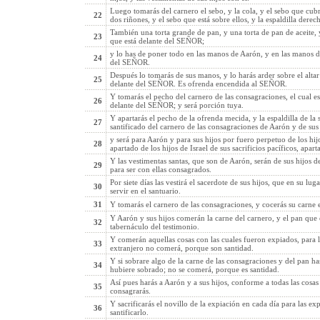
Luego tomarás del carnero el sebo, y la cola, y el sebo que cubre
22
dos riñones, y el sebo que está sobre ellos, y la espaldilla dere
También una torta grande de pan, y una torta de pan de aceite, y
23
que está delante del SEÑOR;
y lo has de poner todo en las manos de Aarón, y en las manos de
24
del SEÑOR.
Después lo tomarás de sus manos, y lo harás arder sobre el altar
25
delante del SEÑOR. Es ofrenda encendida al SEÑOR.
Y tomarás el pecho del carnero de las consagraciones, el cual 
26
delante del SEÑOR; y será porción tuya.
Y apartarás el pecho de la ofrenda mecida, y la espaldilla de la 
27
santificado del carnero de las consagraciones de Aarón y de sus 
y será para Aarón y para sus hijos por fuero perpetuo de los hij
28
apartado de los hijos de Israel de sus sacrificios pacíficos, apa
Y las vestimentas santas, que son de Aarón, serán de sus hijos de
29
para ser con ellas consagrados.
Por siete días las vestirá el sacerdote de sus hijos, que en su lug
30
servir en el santuario.
31
Y tomarás el carnero de las consagraciones, y cocerás su carne e
Y Aarón y sus hijos comerán la carne del carnero, y el pan que es
32
tabernáculo del testimonio.
Y comerán aquellas cosas con las cuales fueron expiados, para l
33
extranjero no comerá, porque son santidad.
Y si sobrare algo de la carne de las consagraciones y del pan h
34
hubiere sobrado; no se comerá, porque es santidad.
Así pues harás a Aarón y a sus hijos, conforme a todas las cosas
35
consagrarás.
Y sacrificarás el novillo de la expiación en cada día para las exp
36
santificarlo.