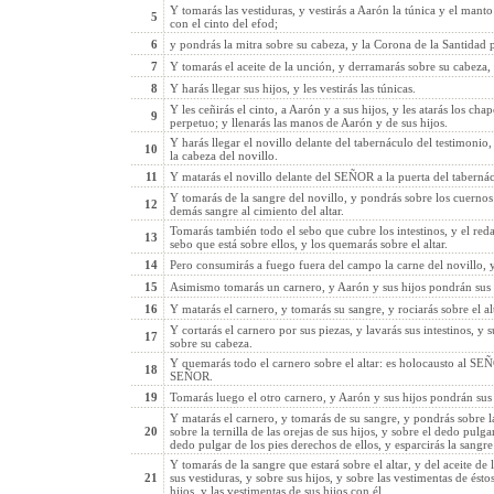
Y tomarás las vestiduras, y vestirás a Aarón la túnica y el manto 
5
con el cinto del efod;
6
y pondrás la mitra sobre su cabeza, y la Corona de la Santidad 
7
Y tomarás el aceite de la unción, y derramarás sobre su cabeza, 
8
Y harás llegar sus hijos, y les vestirás las túnicas.
Y les ceñirás el cinto, a Aarón y a sus hijos, y les atarás los cha
9
perpetuo; y llenarás las manos de Aarón y de sus hijos.
Y harás llegar el novillo delante del tabernáculo del testimoni
10
la cabeza del novillo.
11
Y matarás el novillo delante del SEÑOR a la puerta del tabernác
Y tomarás de la sangre del novillo, y pondrás sobre los cuernos 
12
demás sangre al cimiento del altar.
Tomarás también todo el sebo que cubre los intestinos, y el reda
13
sebo que está sobre ellos, y los quemarás sobre el altar.
14
Pero consumirás a fuego fuera del campo la carne del novillo, y s
15
Asimismo tomarás un carnero, y Aarón y sus hijos pondrán sus 
16
Y matarás el carnero, y tomarás su sangre, y rociarás sobre el al
Y cortarás el carnero por sus piezas, y lavarás sus intestinos, y 
17
sobre su cabeza.
Y quemarás todo el carnero sobre el altar: es holocausto al SE
18
SEÑOR.
19
Tomarás luego el otro carnero, y Aarón y sus hijos pondrán sus
Y matarás el carnero, y tomarás de su sangre, y pondrás sobre la
20
sobre la ternilla de las orejas de sus hijos, y sobre el dedo pulg
dedo pulgar de los pies derechos de ellos, y esparcirás la sangre 
Y tomarás de la sangre que estará sobre el altar, y del aceite de
21
sus vestiduras, y sobre sus hijos, y sobre las vestimentas de éstos
hijos, y las vestimentas de sus hijos con él.