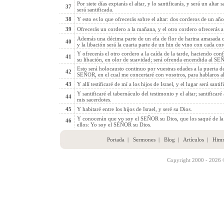
Por siete días expiarás el altar, y lo santificarás, y será un altar 
37
será santificada.
38
Y esto es lo que ofrecerás sobre el altar: dos corderos de un añ
39
Ofrecerás un cordero a la mañana, y el otro cordero ofrecerás a l
Además una décima parte de un efa de flor de harina amasada co
40
y la libación será la cuarta parte de un hin de vino con cada cor
Y ofrecerás el otro cordero a la caída de la tarde, haciendo co
41
su libación, en olor de suavidad; será ofrenda encendida al SE
Esto será holocausto continuo por vuestras edades a la puerta de
42
SEÑOR, en el cual me concertaré con vosotros, para hablaros al
43
Y allí testificaré de mí a los hijos de Israel, y el lugar será santi
Y santificaré el tabernáculo del testimonio y el altar; santificar
44
mis sacerdotes.
45
Y habitaré entre los hijos de Israel, y seré su Dios.
Y conocerán que yo soy el SEÑOR su Dios, que los saqué de la t
46
ellos: Yo soy el SEÑOR su Dios.
Portada
|
Sermones
|
Blog
|
Artículos
|
Him
Copyright 2000 - 2026 ©