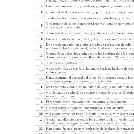
Hagan, pues, los santos vestidos a Aarón tu hermano, y a sus hij
5
Los cuales tomarán oro, y cárdeno, y púrpura, y carmesí, y lino
6
y harán el efod de oro y cárdeno, y púrpura, y carmesí, y lino 
7
Tendrá dos hombreras que se junten a sus dos lados, y así se jun
Y el artificio de su cinto que estará sobre él, será de su misma
8
y carmesí, y lino torcido.
9
Y tomarás dos piedras de ónice, y grabarás en ellas los nombres d
10
Los seis nombres en una piedra, y los otros seis nombres en la o
De obra de grabador en piedra a modo de grabaduras de sello, h
11
nombres de los hijos de Israel; les harás alrededor engastes de o
Y pondrás aquellas dos piedras sobre los hombros del efod, será
12
Aarón llevará los nombres de ellos delante del SEÑOR en sus 
13
Y harás los engastes de oro,
y dos cadenillas de oro fino; las cuales harás de hechura de tren
14
en los engastes.
Harás asimismo el pectoral del juicio de primorosa obra, le has
15
y cárdeno, y púrpura, y carmesí, y lino torcido.
16
Será cuadrado y doble, de un palmo de largo y un palmo de an
y lo llenarás de pedrería con cuatro órdenes de piedras. El orden
17
será el primer orden;
18
El segundo orden, un carbunclo, un zafiro, y un diamante;
19
el tercer orden, un topacio, una turquesa, y una amatista;
20
y el cuarto orden, un tarsis ( o berilo ), un onix, y un jaspe; es
Y serán aquellas piedras según los nombres de los hijos de Isr
21
de sello cada una según su nombre, serán a las doce tribus.
22
Harás también en el pectoral cadenetas de hechura de trenzas de