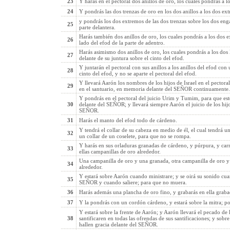
23
Y harás en el pectoral dos anillos de oro, los cuales pondrás a l
24
Y pondrás las dos trenzas de oro en los dos anillos a los dos ext
y pondrás los dos extremos de las dos trenzas sobre los dos engas
25
parte delantera.
Harás también dos anillos de oro, los cuales pondrás a los dos ex
26
lado del efod de la parte de adentro.
Harás asimismo dos anillos de oro, los cuales pondrás a los dos 
27
delante de su juntura sobre el cinto del efod.
Y juntarán el pectoral con sus anillos a los anillos del efod con
28
cinto del efod, y no se aparte el pectoral del efod.
Y llevará Aarón los nombres de los hijos de Israel en el pectora
29
en el santuario, en memoria delante del SEÑOR continuamente.
Y pondrás en el pectoral del juicio Urim y Tumim, para que es
30
delante del SEÑOR; y llevará siempre Aarón el juicio de los hijo
SEÑOR.
31
Harás el manto del efod todo de cárdeno.
Y tendrá el collar de su cabeza en medio de él, el cual tendrá 
32
un collar de un coselete, para que no se rompa.
Y harás en sus orladuras granadas de cárdeno, y púrpura, y carm
33
ellas campanillas de oro alrededor.
Una campanilla de oro y una granada, otra campanilla de oro y 
34
alrededor.
Y estará sobre Aarón cuando ministrare; y se oirá su sonido cuan
35
SEÑOR y cuando saliere; para que no muera.
36
Harás además una plancha de oro fino, y grabarás en ella gr
37
Y la pondrás con un cordón cárdeno, y estará sobre la mitra; por 
Y estará sobre la frente de Aarón; y Aarón llevará el pecado de la
38
santificaren en todas las ofrendas de sus santificaciones; y sobr
hallen gracia delante del SEÑOR.