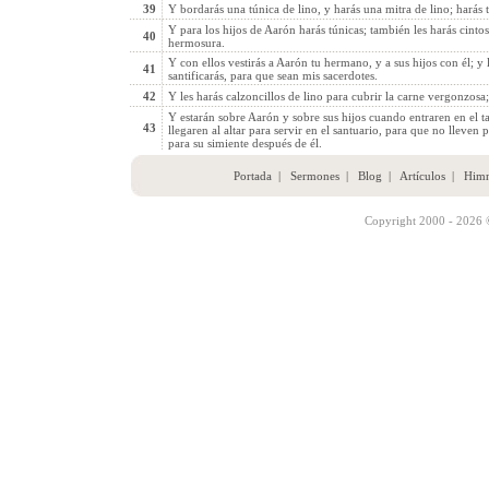
39
Y bordarás una túnica de lino, y harás una mitra de lino; harás
Y para los hijos de Aarón harás túnicas; también les harás cinto
40
hermosura.
Y con ellos vestirás a Aarón tu hermano, y a sus hijos con él; y 
41
santificarás, para que sean mis sacerdotes.
42
Y les harás calzoncillos de lino para cubrir la carne vergonzosa
Y estarán sobre Aarón y sobre sus hijos cuando entraren en el t
43
llegaren al altar para servir en el santuario, para que no lleven
para su simiente después de él.
Portada
|
Sermones
|
Blog
|
Artículos
|
Him
Copyright 2000 - 2026 ©